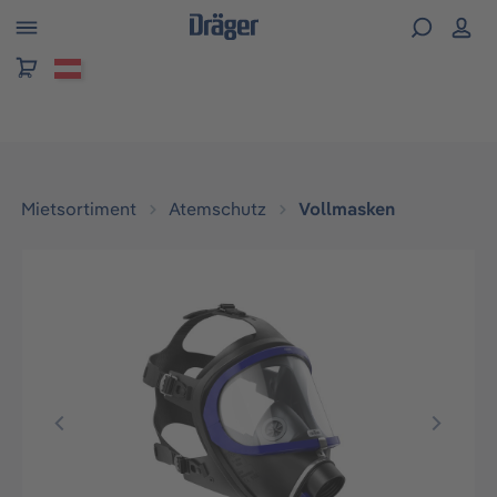
alt springen
Mietsortiment
Atemschutz
Vollmasken
Bildergalerie überspringen