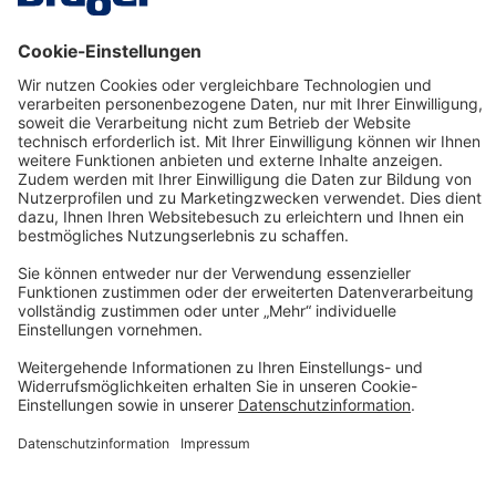
SRM06505
€ 35,80*
In den Warenkorb
Technology
for Life
Service-Hotline
Shop Service
Informationen