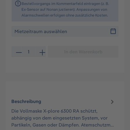
Bestellvorgangs im Kommentarfeld eintragen (z. B.
Ex-Sensor auf Nonan justieren). Anpassungen von
Alarmschwellen erfolgen ohne zusätzliche Kosten.
Produkt Anzahl: Gib den gewünschten Wert ein oder be
In den Warenkorb
Beschreibung
Die Vollmaske X-plore 6300 RA schützt,
abhängig von dem eingesetzten System, vor
Partikeln, Gasen oder Dämpfen. Atemschutzm…