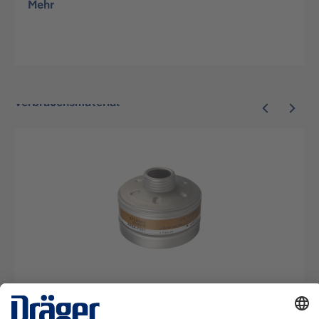
Mehr
Verbrauchsmaterial
Kombinationsfilter A2 P3 R D für Rd40 Gewinde