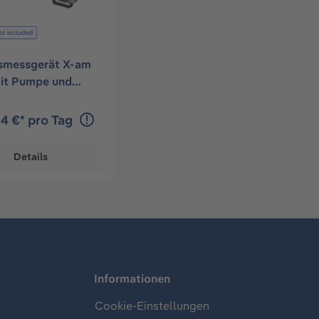
smessgerät X-am
it Pumpe und
hnik
64 €* pro Tag
Details
Informationen
Cookie-Einstellungen