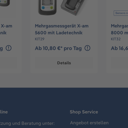
 X-am
Mehrgasmessgerät X-am
Mehrga
nik
5600 mit Ladetechnik
8000 m
KIT29
Ladetec
KIT32
ag
Ab 10,80 €* pro Tag
Ab 16,
Details
line
Shop Service
Angebot erstellen
tzung und Beratung unter: