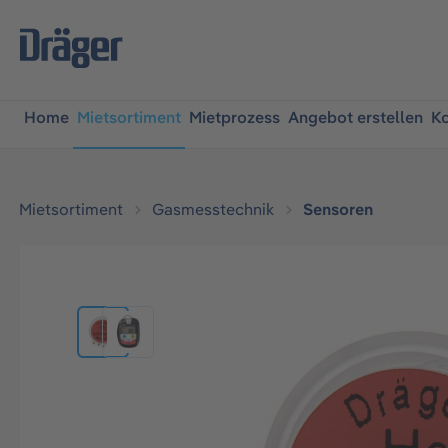
springen
Zur Hauptnavigation springen
Home
Mietsortiment
Mietprozess
Angebot erstellen
Ko
Mietsortiment
Gasmesstechnik
Sensoren
Bildergalerie überspringen