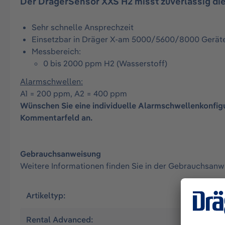
Der DrägerSensor XXS H2 misst zuverlässig di
Sehr schnelle Ansprechzeit
Einsetzbar in Dräger X-am 5000/5600/8000 Gerät
Messbereich:
0 bis 2000 ppm H2 (Wasserstoff)
Alarmschwellen:
A1 = 200 ppm, A2 = 400 ppm
Wünschen Sie eine individuelle Alarmschwellenkonfigu
Kommentarfeld an.
Gebrauchsanweisung
Weitere Informationen finden Sie in der Gebrauchsan
Artikeltyp:
Mietartike
Rental Advanced:
Ja