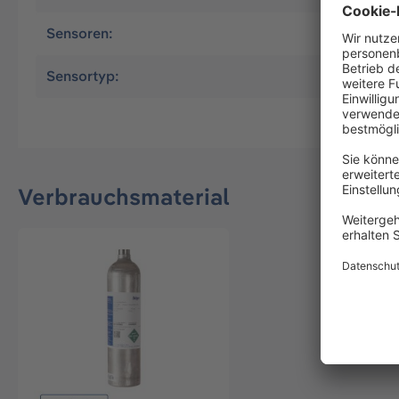
Sensoren:
H2
Sensortyp:
XXS
Verbrauchsmaterial