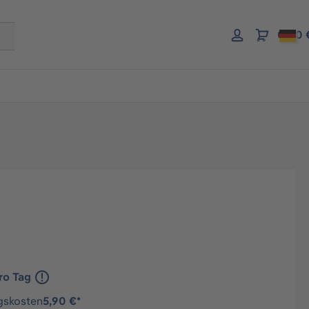
0,00 
ro Tag
gskosten
5,90 €*