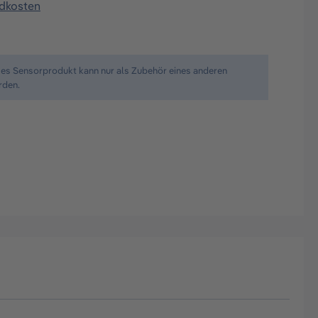
ndkosten
ses Sensorprodukt kann nur als Zubehör eines anderen
rden.