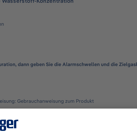
e Wasserstoff-Konzentration
en
ration, dann geben Sie die Alarmschwellen und die Zielgas
weisung:
Gebrauchanweisung zum Produkt
l