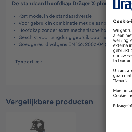
De standaard hoofdkap Dräger X-plore 8000, kor
Kort model in de standaardversie
Voor gebruik in combinatie met de aanblaasfilteru
Hoofdkap zonder extra mechanische hoofd- en oo
Geschikt voor langdurig gebruik door laag gewicht
Goedgekeurd volgens EN 166: 2002-04 (oogbesche
Type artikel:
Huurartik
Vergelijkbare producten