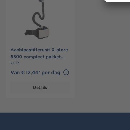
Aanblaasfilterunit X-plore
8500 compleet pakket
met masker
KIT13
Van € 12,44* per dag
Details