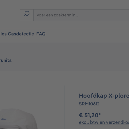
ies Gasdetectie
FAQ
runits
Hoofdkap X-plore 
SRM10612
€ 51,20*
excl. btw en verzendko