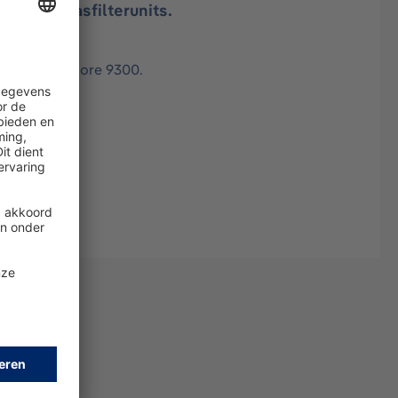
t aanblaasfilterunits.
 Dräger X-plore 9300.