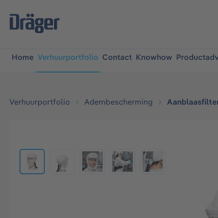
oekopdracht
Ga naar de hoofdnavigatie
Home
Verhuurportfolio
Contact
Knowhow
Productadv
Verhuurportfolio
Adembescherming
Aanblaasfilte
Afbeeldingengalerij overslaan