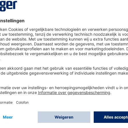
t (L/XL) wordt gebruikt als ademluchtaansluiting me
nits van de Dräger X-plore 8000 serie en luchtslangsystemen
gbescherming
rming)
el