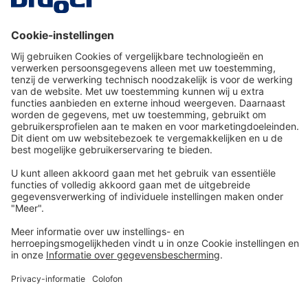
inductielader
KIT32
Van € 16,64* per dag
Details
Technologie
voor het leven
Service-Hotline
Shop Service
Informatie over