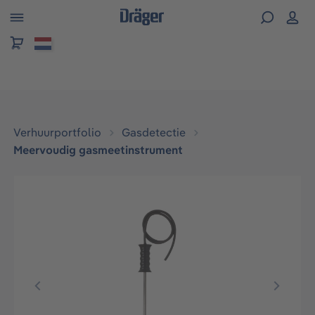
hoofdinhoud
Verhuurportfolio
Gasdetectie
Meervoudig gasmeetinstrument
Afbeeldingengalerij overslaan