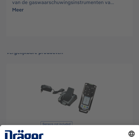
van de gaswaarschuwingsinstrumenten va…
Meer
Vergelijkbare producten
X-am 8000 vrijgavemeter met pomp en