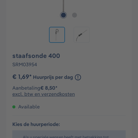
staafsonde 400
SRM03954
€ 1,69*
Huurprijs per dag
Aanbetaling
€ 8,50*
excl. btw en verzendkosten
Available
Kies de huurperiode:
Als u speciale wensen heeft met betrekking tot