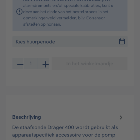
alarmdrempels en/of speciale kalibraties, kunt u
deze aan het einde van het bestelproces in het
opmerkingenveld vermelden, bijv. Ex-sensor
afstellen op nonaan.
Producthoeveelheid: Voer de gewenste hoeveelheid in 
In het winkelmandje
Beschrijving
De staafsonde Dräger 400 wordt gebruikt als
apparaatspecifiek accessoire voor de pomp