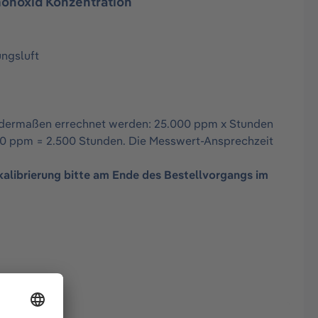
monoxid Konzentration
ungsluft
gendermaßen errechnet werden: 25.000 ppm x Stunden
 10 ppm = 2.500 Stunden. Die Messwert-Ansprechzeit
kalibrierung bitte am Ende des Bestellvorgangs im