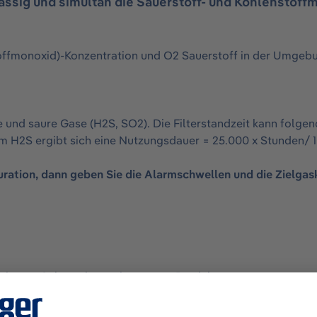
ssig und simultan die Sauerstoff- und Kohlenstoff
offmonoxid)-Konzentration und O2 Sauerstoff in der Umgeb
e und saure Gase (H2S, SO2). Die Filterstandzeit kann fol
 ppm H2S ergibt sich eine Nutzungsdauer = 25.000 x Stunden/
ration, dann geben Sie die Alarmschwellen und die Zielgas
weisung:
Gebrauchanweisung zum Produkt