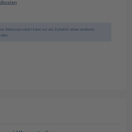
ndkosten
ses Sensorprodukt kann nur als Zubehör eines anderen
rden.