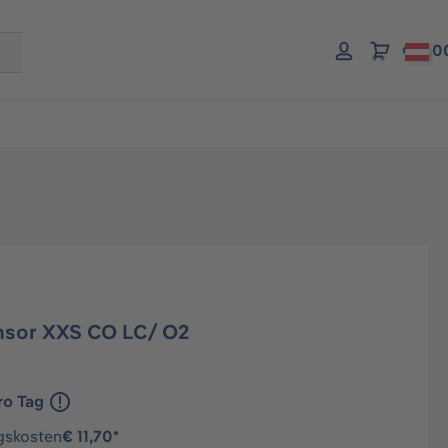
€ 0,0
nsor XXS CO LC/ O2
ro Tag
gskosten
€ 11,70*