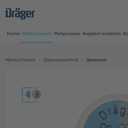
springen
Zur Hauptnavigation springen
Home
Mietsortiment
Mietprozess
Angebot erstellen
Ko
Mietsortiment
Gasmesstechnik
Sensoren
Bildergalerie überspringen