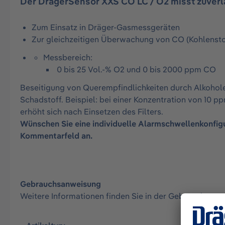
Der DrägerSensor XXS CO LC / O2 misst zuverlä
Zum Einsatz in Dräger-Gasmessgeräten
Zur gleichzeitigen Überwachung von CO (Kohlenst
Messbereich:
0 bis 25 Vol.-% O2 und 0 bis 2000 ppm CO
Beseitigung von Querempfindlichkeiten durch Alkohol
Schadstoff. Beispiel: bei einer Konzentration von 10
erhöht sich nach Einsetzen des Filters.
Wünschen Sie eine individuelle Alarmschwellenkonfigu
Kommentarfeld an.
Gebrauchsanweisung
Weitere Informationen finden Sie in der Gebrauchsan