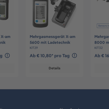
 X-am
Mehrgasmessgerät X-am
Mehrga
nik
5600 mit Ladetechnik
8000 m
KIT29
Ladetec
KIT32
ag
Ab € 10,80* pro Tag
Ab € 1
Details