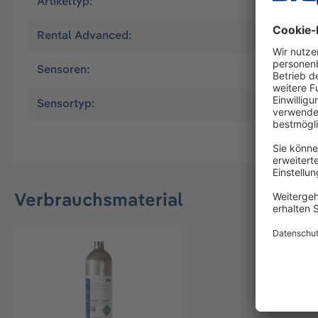
Artikeltyp:
Mietartike
Rental Advanced:
Ja
Sensoren:
CO
, O2
Sensortyp:
XXS
Verbrauchsmaterial