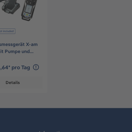
smessgerät X-am
it Pumpe und
hnik
6,64* pro Tag
Details