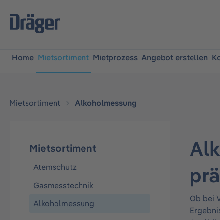
springen
Zur Hauptnavigation springen
Home
Mietsortiment
Mietprozess
Angebot erstellen
Ko
Mietsortiment
Alkoholmessung
Alk
Mietsortiment
Atemschutz
pr
Gasmesstechnik
Ob bei V
Alkoholmessung
Ergebnis