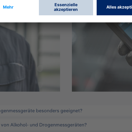
rogenmessgeräte besonders geeignet?
z von Alkohol- und Drogenmessgeräten?