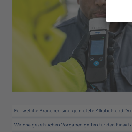
Für welche Branchen sind gemietete Alkohol- und D
Welche gesetzlichen Vorgaben gelten für den Einsat