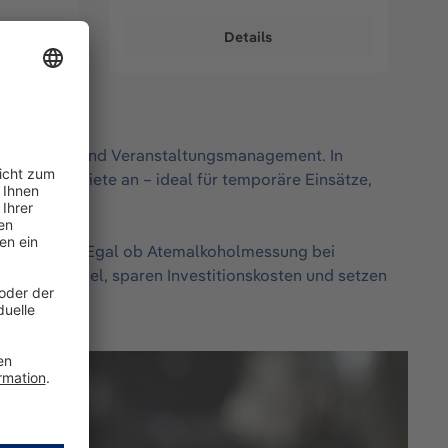
Details
nenkontrolle und Veranstaltungsmanagement. In
äger zur Miete an – ideal für temporäre Einsätze,
ör geliefert. Egal ob Atemalkoholmessung bei
n Sie flexibel, sparen Investitionskosten und setzen
eit setzen.