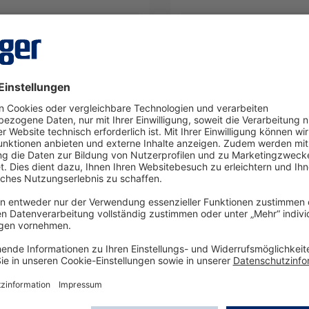
Details
Details
e entscheidende Rolle im Bereich Arbeitssicherheit, Perso
holtester und Drogendetektoren führender Hersteller wie Dr
ungen.
geprüft, hygienisch aufbereitet und mit dem nötigen Zubeh
 oder Screening bei Events – mit unserem Mietservice bleibe
eräte und Drogentester mieten und auf Präzision und Sicherh