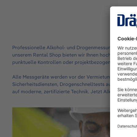
Professionelle Alkohol- und Drogenmessung spielt ein
unserem Rental Shop bieten wir Ihnen hochwertige Alko
punktuelle Kontrollen oder projektbezogene Anforder
Alle Messgeräte werden vor der Vermietung technisch 
Sicherheitsdiensten, Drogenschnelltests auf Baustellen
auf moderne, zertifizierte Technik. Jetzt Alkoholmessg