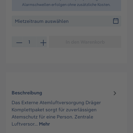
Alarmschwellen erfolgen ohne zusätzliche Kosten.
Produkt Anzahl: Gib den gewünschten Wert ein oder be
In den Warenkorb
Beschreibung
Das Externe Atemluftversorgung Dräger
Komplettpaket sorgt für zuverlässigen
Atemschutz für eine Person. Zentrale
Luftversor…
Mehr