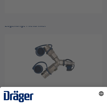
Zugehörige Mietartikel
Atemluftschlauch Verteilerstück (Y-Stück)
SRM03586