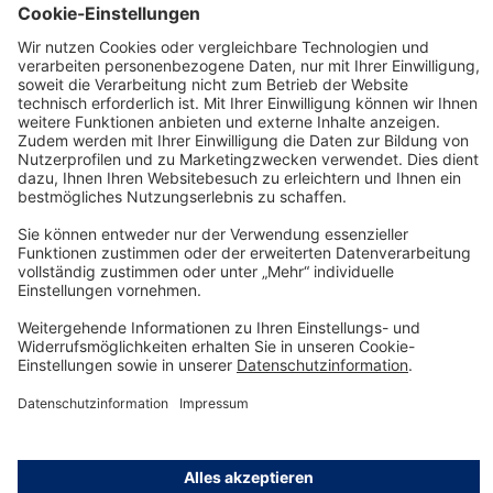
Ab € 1,68* pro Tag
Details
Technology
for Life
Service-Hotline
Shop Service
Informationen
© Dräger Safety AG & Co. KGaA, 2025