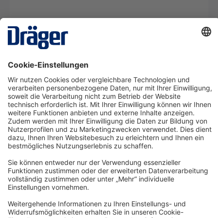
Beschreibung
Der Gebläsegerätfilter Dräger X-plore 8000 A2
P R SL schützt vor einer Vielzahl an Gasen,
Dämpfen und Partikeln. Der Atemfi…
Mehr
Technology
for Life
Service-Hotline
Shop Service