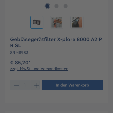
Gebläsegerätfilter X-plore 8000 A2 P
R SL
SRM11983
€ 85,20*
zzgl. MwSt. und Versandkosten
Produkt Anzahl: Gib den gewünschten Wert ein oder be
In den Warenkorb