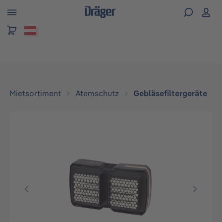
alt springen
Mietsortiment
Atemschutz
Gebläsefiltergeräte
Bildergalerie überspringen