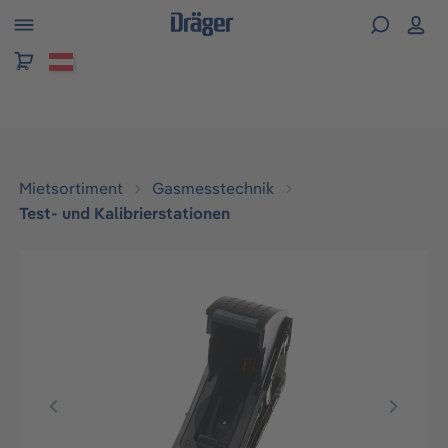
alt springen
Mietsortiment
Gasmesstechnik
Test- und Kalibrierstationen
Bildergalerie überspringen