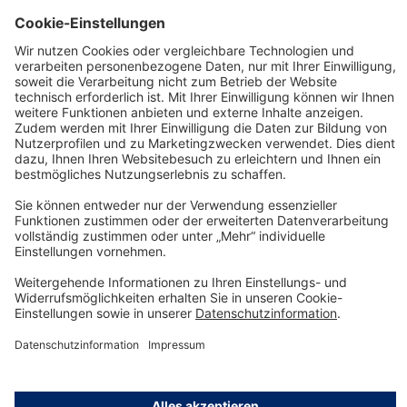
Dräger X-am 1/2/5x00. Zur Aufnahme von Ga…
Mehr
Technology
for Life
Service-Hotline
Shop Service
Informationen
© Dräger Safety AG & Co. KGaA, 2025