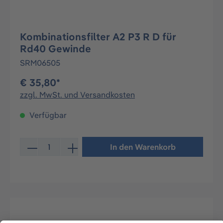
Kombinationsfilter A2 P3 R D für
Rd40 Gewinde
SRM06505
€ 35,80*
zzgl. MwSt. und Versandkosten
Verfügbar
Produkt Anzahl: Gib den gewünschten Wert ein oder be
In den Warenkorb