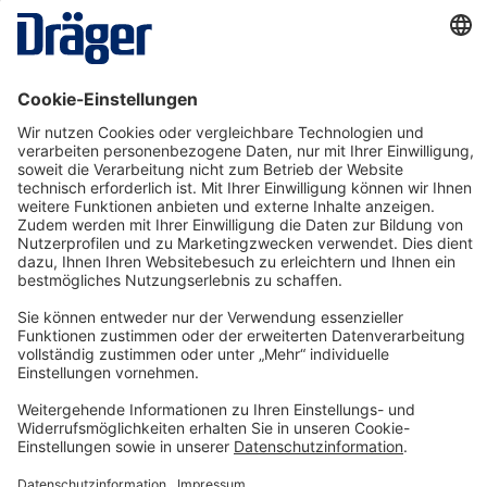
Beschreibung
Kombinationsfilter A2 P3 R D für Rd40 Gewinde
Rundgewindefilter für alle am Markt
verfügbaren Halb- und Vollmasken mit e…
Mehr
Technology
for Life
Service-Hotline
Shop Service
Informationen