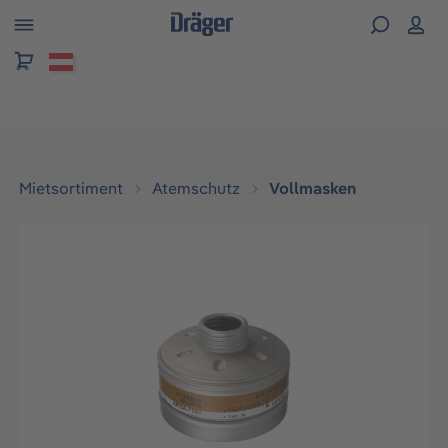
alt springen
Mietsortiment
Atemschutz
Vollmasken
Bildergalerie überspringen