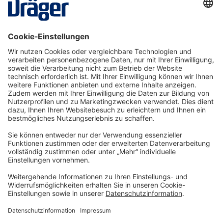
SRM08911
Ab € 22,31* pro Tag
Details
Technology
for Life
Service-Hotline
Shop Service
Informationen