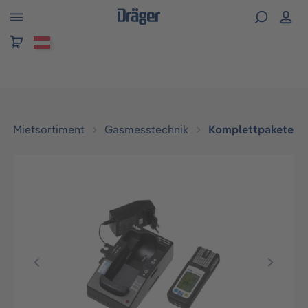
alt springen
Mietsortiment
Gasmesstechnik
Komplettpakete
Bildergalerie überspringen