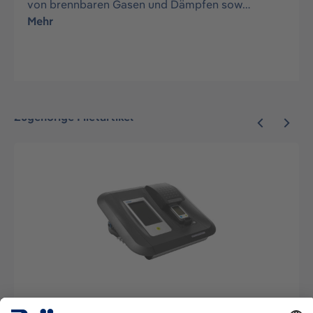
von brennbaren Gasen und Dämpfen sow…
Mehr
Zugehörige Mietartikel
X-dock Set 5300 für die X-am 2/5x00 Serie