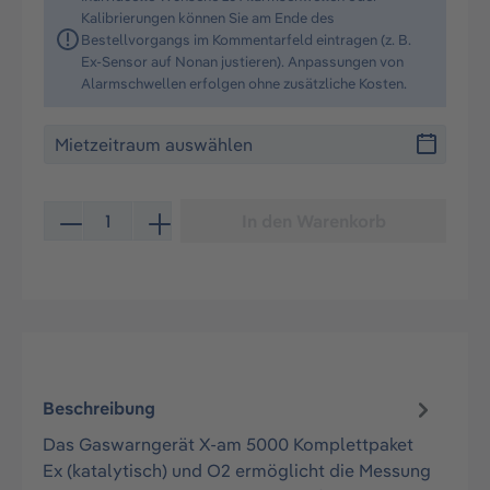
Kalibrierungen können Sie am Ende des
Bestellvorgangs im Kommentarfeld eintragen (z. B.
Ex-Sensor auf Nonan justieren). Anpassungen von
Alarmschwellen erfolgen ohne zusätzliche Kosten.
Produkt Anzahl: Gib den gewünschten Wert ein oder be
In den Warenkorb
Beschreibung
Das Gaswarngerät X-am 5000 Komplettpaket
Ex (katalytisch) und O2 ermöglicht die Messung