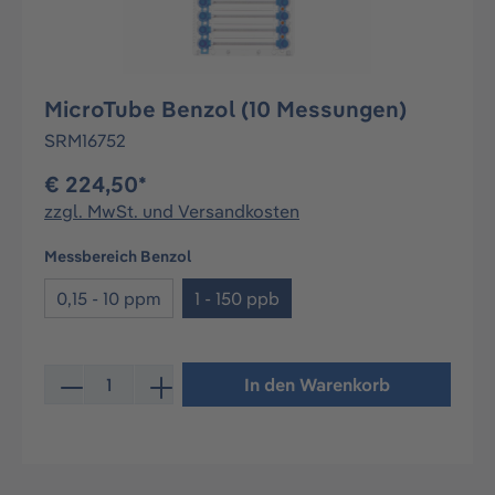
MicroTube Benzol (10 Messungen)
SRM16752
€ 224,50*
zzgl. MwSt. und Versandkosten
auswählen
Messbereich Benzol
0,15 - 10 ppm
1 - 150 ppb
Produkt Anzahl: Gib den gewünschten Wert ein oder be
In den Warenkorb