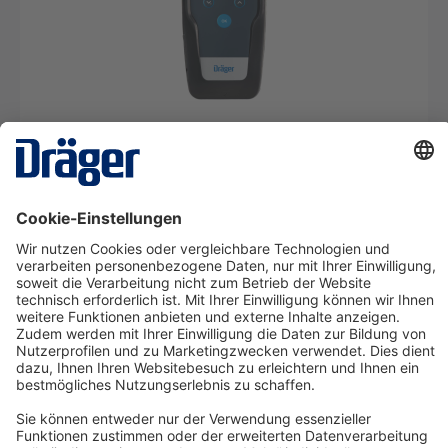
X-act 7000
SRM14913
Ab € 31,83* pro Tag
Details
Technology
for Life