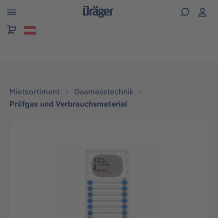
alt springen
Mietsortiment
Gasmesstechnik
Prüfgas und Verbrauchsmaterial
Bildergalerie überspringen