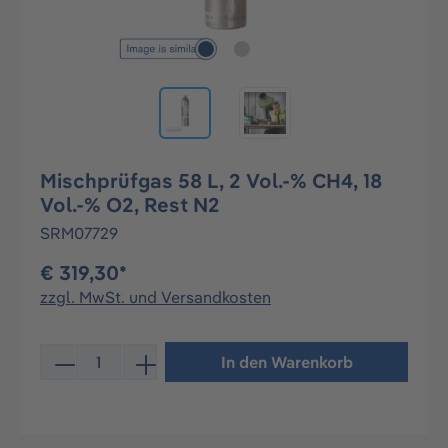
Mischprüfgas 58 L, 2 Vol.-% CH4, 18
Vol.-% O2, Rest N2
SRM07729
€ 319,30*
zzgl. MwSt. und Versandkosten
Produkt Anzahl: Gib den gewünschten Wert ein oder be
In den Warenkorb