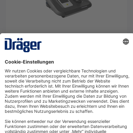
X-dock Set 5300 für die X-am 2/5x00 Serie
SRM08911
Ab € 22,31* pro Tag
Details
Technology
for Life