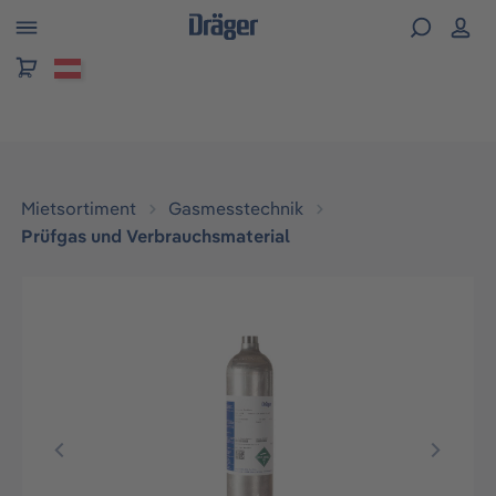
alt springen
Mietsortiment
Gasmesstechnik
Prüfgas und Verbrauchsmaterial
Bildergalerie überspringen