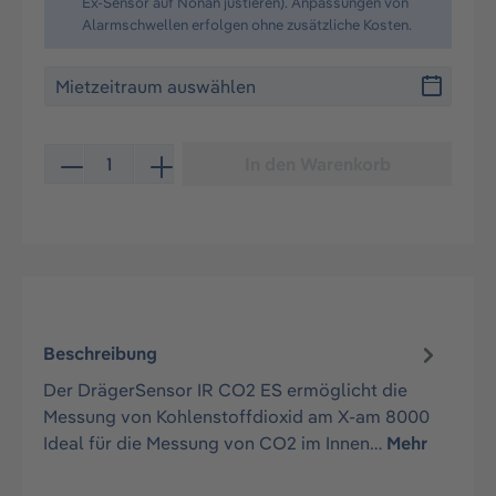
Ex-Sensor auf Nonan justieren). Anpassungen von
Alarmschwellen erfolgen ohne zusätzliche Kosten.
Produkt Anzahl: Gib den gewünschten Wert ein oder be
In den Warenkorb
Beschreibung
Der DrägerSensor IR CO2 ES ermöglicht die
Messung von Kohlenstoffdioxid am X-am 8000
Ideal für die Messung von CO2 im Innen…
Mehr