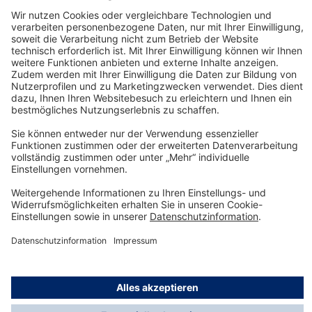
In den Warenkorb
Technology
for Life
Service-Hotline
Shop Service
Informationen
© Dräger Safety AG & Co. KGaA, 2025
* Alle Preise exkl. gesetzl. Mehrwertsteuer zzgl.