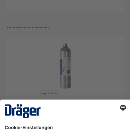
Verbrauchsmaterial
Prüfgas CO2 1,5 Vol.-% in N2 112 Liter, 69 bar
5239084
€ 302,00*