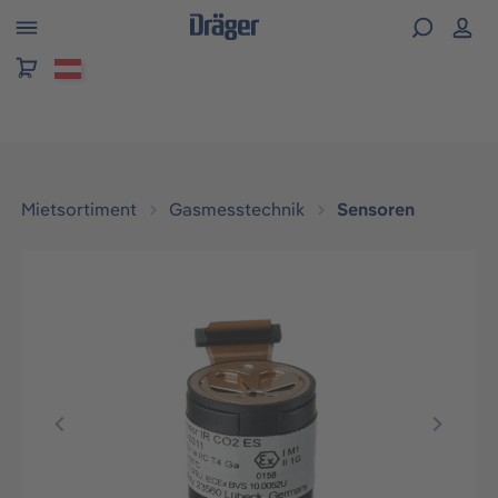
alt springen
Mietsortiment
Gasmesstechnik
Sensoren
Bildergalerie überspringen