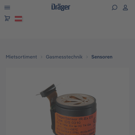
alt springen
Mietsortiment
Gasmesstechnik
Sensoren
Bildergalerie überspringen