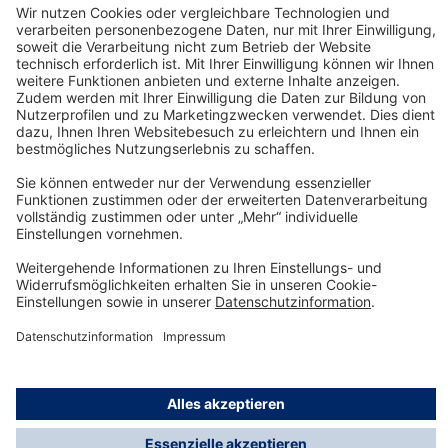
Verbrauchsmaterial
Technology
for Life
Service-Hotline
Shop Service
Informationen
© Dräger Safety AG & Co. KGaA, 2025
* Alle Preise exkl. gesetzl. Mehrwertsteuer zzgl.