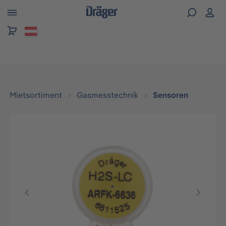
alt springen
Mietsortiment
Gasmesstechnik
Sensoren
Bildergalerie überspringen