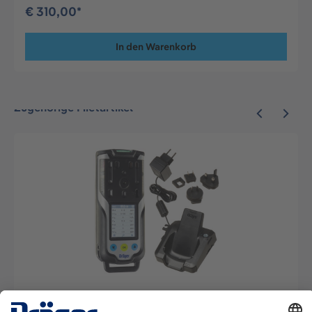
€ 310,00*
In den Warenkorb
Zugehörige Mietartikel
Mehrgasmessgerät X-am 8000 mit Ladetechnik