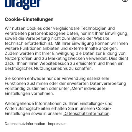
KIT25
Ab € 13,91* pro Tag
Details
Technology
for Life
Service-Hotline
Shop Service
Informationen