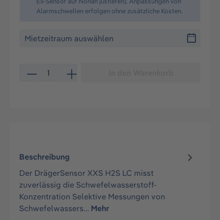
Ex-Sensor auf Nonan justieren). Anpassungen von
Alarmschwellen erfolgen ohne zusätzliche Kosten.
Produkt Anzahl: Gib den gewünschten Wert ein oder be
In den Warenkorb
Beschreibung
Der DrägerSensor XXS H2S LC misst
zuverlässig die Schwefelwasserstoff-
Konzentration Selektive Messungen von
Schwefelwassers…
Mehr