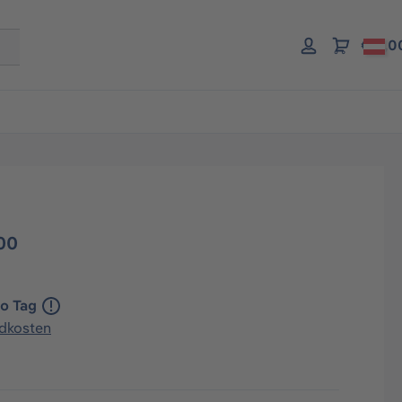
€ 0,0
00
ro Tag
ndkosten