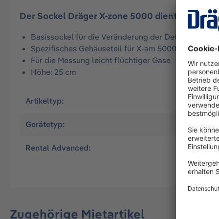
Der Sockel Dräger X-zone 5000 dient als Zubeh
Basissockel für die Veränderung der Detektionshö
Spezifisches Gehäuseteil für X-am 5000/5600 (X-Z
Für die Messung leicht flüchtiger Gase
Höhe: 25 cm
Artikeltyp:
Mietartike
Gerätetyp:
X-Zone 5
Rental Advanced:
Ja
Zugehörige Mietartikel