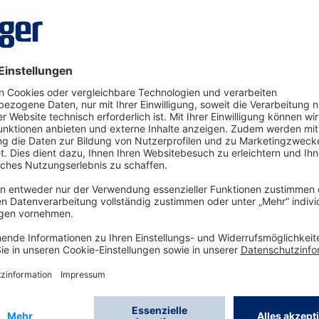
ör für das Gaswarngerät Dräger X-zone 5000 bei der
he entsprechend der Gaseigenschaften
one)
l
000