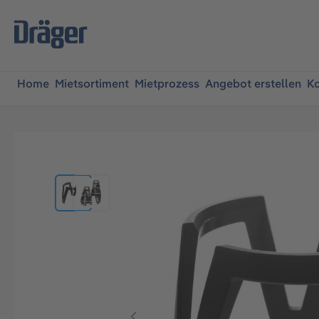
springen
Zur Hauptnavigation springen
Home
Mietsortiment
Mietprozess
Angebot erstellen
Ko
Bildergalerie überspringen