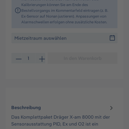
Kalibrierungen können Sie am Ende des
Bestellvorgangs im Kommentarfeld eintragen (z. B.
Ex-Sensor auf Nonan justieren). Anpassungen von
Alarmschwellen erfolgen ohne zusätzliche Kosten.
Produkt Anzahl: Gib den gewünschten Wert ein oder be
In den Warenkorb
Beschreibung
Das Komplettpaket Dräger X-am 8000 mit der
Sensorausstattung PID, Ex und O2 ist ein