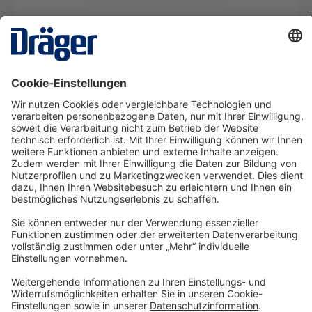
X-dock Set 5300 für die X-am 8000 Serie
SRM11940
Ab € 24,12* pro Tag
Details
Technology
for Life
Service-Hotline
Shop Service