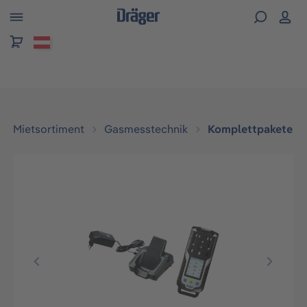
alt springen
Mietsortiment
Gasmesstechnik
Komplettpakete
Bildergalerie überspringen