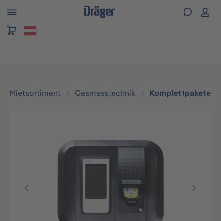
alt springen
Mietsortiment
Gasmesstechnik
Komplettpakete
Bildergalerie überspringen