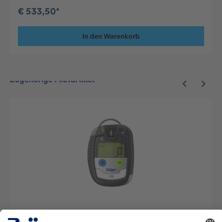
€ 533,50*
In den Warenkorb
Zugehörige Mietartikel
Gaswarngerät Pac 6500 CO