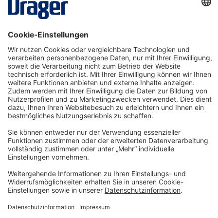
SRM11904
Ab € 3,21* pro Tag
Details
Technology
for Life
Service-Hotline
Shop Service
Informationen