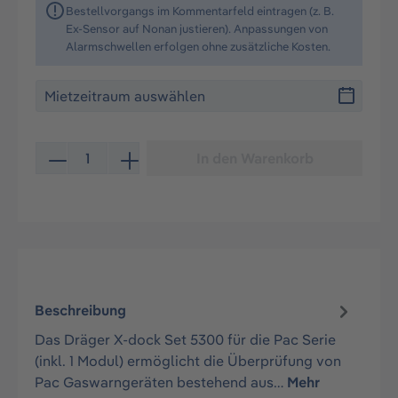
Bestellvorgangs im Kommentarfeld eintragen (z. B.
Ex-Sensor auf Nonan justieren). Anpassungen von
Alarmschwellen erfolgen ohne zusätzliche Kosten.
Produkt Anzahl: Gib den gewünschten Wert ein oder be
In den Warenkorb
Beschreibung
Das Dräger X-dock Set 5300 für die Pac Serie
(inkl. 1 Modul) ermöglicht die Überprüfung von
Pac Gaswarngeräten bestehend aus…
Mehr