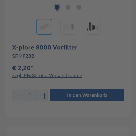
X-plore 8000 Vorfilter
SRM11288
€ 2,20*
zzgl. MwSt. und Versandkosten
Produkt Anzahl: Gib den gewünschten Wert ein oder be
In den Warenkorb