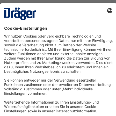
Beschreibung
X-plore 8000 Vorfilter Dräger X-plore 8000
Vorfilter als Zubehör für die Dräger X-plore
8000 Gebläsefiltergeräte. De…
Mehr
Technology
for Life
Service-Hotline
Shop Service