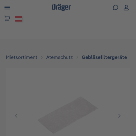
alt springen
Mietsortiment
Atemschutz
Gebläsefiltergeräte
Bildergalerie überspringen