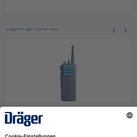
Zugehörige Mietartikel
Funkgerät Motorola DP4401 ATEx UHF
SRM10964
Ab 9,85 €* pro Tag