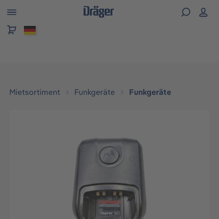
alt springen
Mietsortiment
Funkgeräte
Funkgeräte
Bildergalerie überspringen