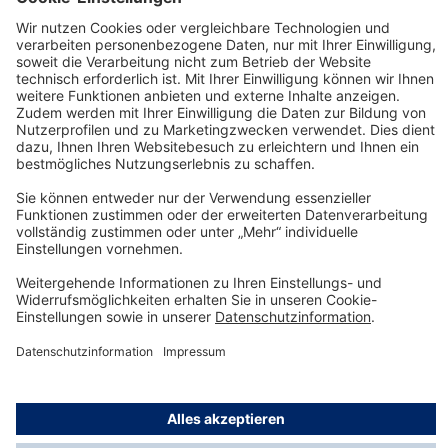
Details
Technology
for Life
Service-Hotline
Shop Service
Informationen
© Dräger Safety AG & Co. KGaA, 2025
* Alle Preise exkl. gesetzl. Mehrwertsteuer zzgl.