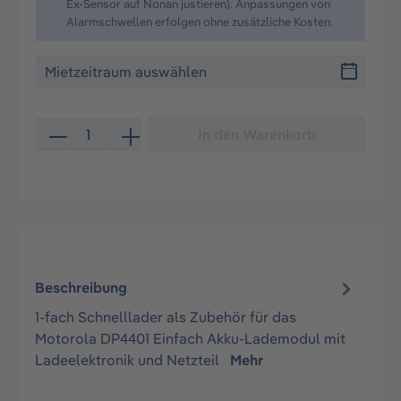
Ex-Sensor auf Nonan justieren). Anpassungen von
Alarmschwellen erfolgen ohne zusätzliche Kosten.
Produkt Anzahl: Gib den gewünschten Wert ein oder be
In den Warenkorb
Beschreibung
1-fach Schnelllader als Zubehör für das
Motorola DP4401 Einfach Akku-Lademodul mit
Ladeelektronik und Netzteil
Mehr