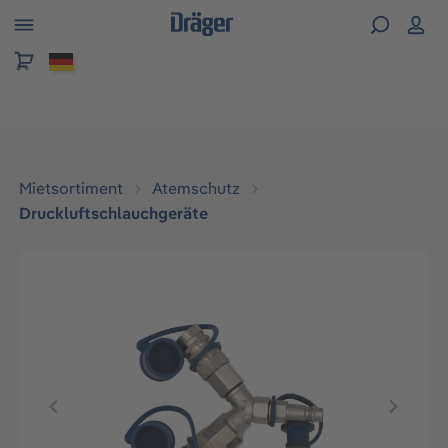
alt springen
Mietsortiment
Atemschutz
Druckluftschlauchgeräte
Bildergalerie überspringen