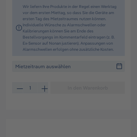
Wir liefern Ihre Produkte in der Regel einen Werktag
vor dem ersten Miettag, so dass Sie die Geräte am
ersten Tag des Mietzeitraumes nutzen können.
Individuelle Wünsche zu Alarmschwellen oder
Kalibrierungen können Sie am Ende des
Bestellvorgangs im Kommentarfeld eintragen (z. B.
Ex-Sensor auf Nonan justieren). Anpassungen von
Alarmschwellen erfolgen ohne zusätzliche Kosten.
Produkt Anzahl: Gib den gewünschten Wert ein oder be
In den Warenkorb