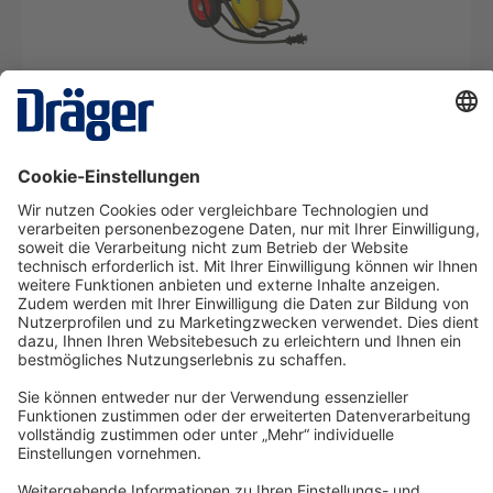
Druckluftschlauchgerät PAS AirPack 1 (1-2
Personen)
SRM03914
Ab 39,23 €* pro Tag
Details
Technology
for Life
Service-Hotline