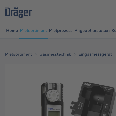
springen
Zur Hauptnavigation springen
Home
Mietsortiment
Mietprozess
Angebot erstellen
Ko
Mietsortiment
Gasmesstechnik
Eingasmessgerät
Bildergalerie überspringen