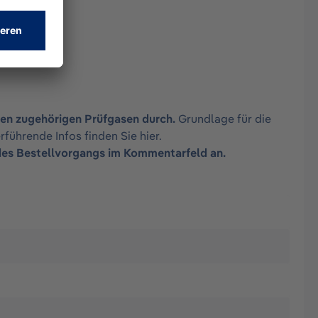
 den zugehörigen Prüfgasen durch.
Grundlage für die
rführende Infos finden Sie
hier.
 des Bestellvorgangs im Kommentarfeld an.