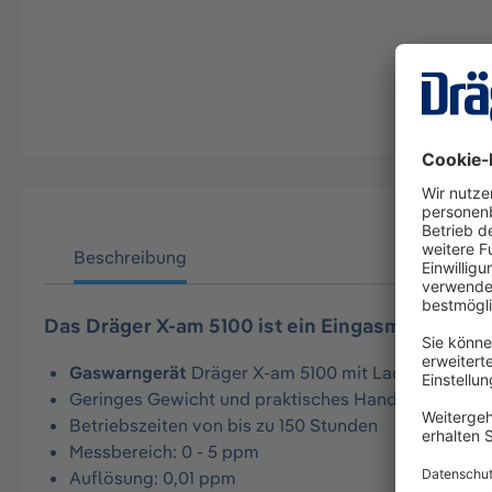
Beschreibung
Das Dräger X-am 5100 ist ein Eingasmessgerät,
Gaswarngerät
Dräger X-am 5100 mit Ladetechnik z
Geringes Gewicht und praktisches Handformat biet
Betriebszeiten von bis zu 150 Stunden
Messbereich: 0 - 5 ppm
Auflösung: 0,01 ppm