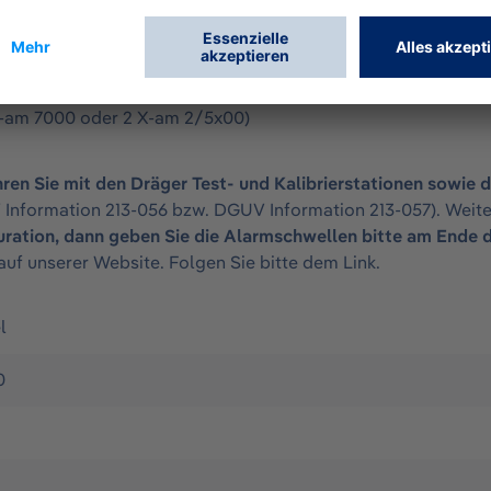
 X-am 7000 oder 2 X-am 2/5x00)
ren Sie mit den Dräger Test- und Kalibrierstationen sowie
 Information 213-056 bzw. DGUV Information 213-057). Weite
uration, dann geben Sie die Alarmschwellen bitte am Ende
auf unserer Website. Folgen Sie bitte dem
Link
.
l
0