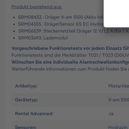
Produkt bestehend aus:
SRM08433
: Dräger X-am 5100 (Akku inklusive)
SRM04355
:
DrägerSensor XS EC Hydrazin
SRM06539: Steckernetzteil Dräger 12 V/1,2 A (für 1
SRM03693: Lademodul
Vorgeschriebene Funktionstests vor jedem Einsatz füh
Funktionstests sind die Merkblätter T021 / T023 (DGUV
Wünschen Sie eine individuelle Alarmschwellenkonfig
Weiterführende Informationen zum Produkt finden Sie 
Artikeltyp:
Mietartike
Gerätetyp:
X-am 510
Rental Advanced:
Ja
Sensoren:
Hydrazin