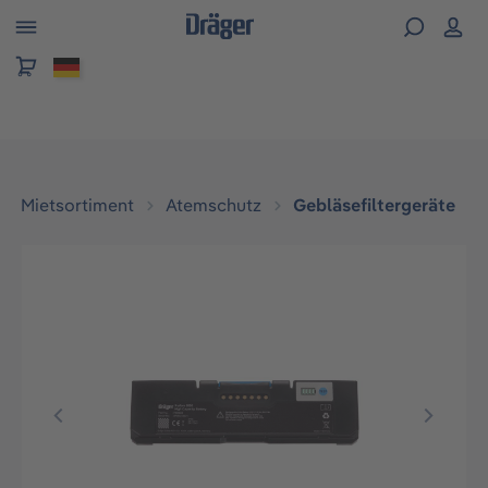
alt springen
Mietsortiment
Atemschutz
Gebläsefiltergeräte
Bildergalerie überspringen