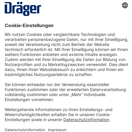
Gebläsefiltergerät X-plore 8500 Komplettpaket
mit Maske
KIT13
Ab 12,44 €* pro Tag
Details
Technology
for Life
Service-Hotline
Shop Service
Informationen