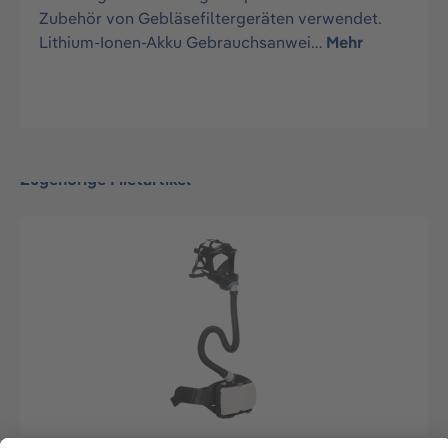
Zubehör von Gebläsefiltergeräten verwendet.
Lithium-Ionen-Akku Gebrauchsanwei…
Mehr
Zugehörige Mietartikel