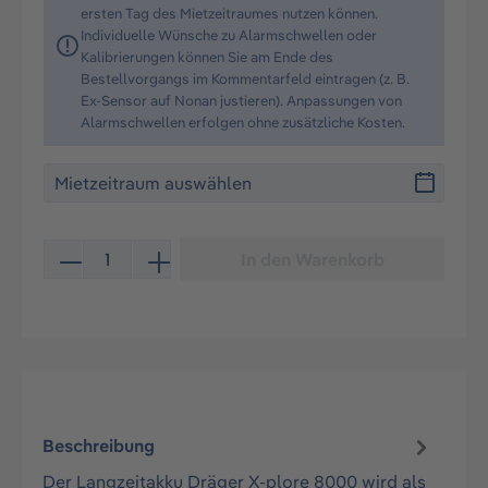
ersten Tag des Mietzeitraumes nutzen können.
Individuelle Wünsche zu Alarmschwellen oder
Kalibrierungen können Sie am Ende des
Bestellvorgangs im Kommentarfeld eintragen (z. B.
Ex-Sensor auf Nonan justieren). Anpassungen von
Alarmschwellen erfolgen ohne zusätzliche Kosten.
Produkt Anzahl: Gib den gewünschten Wert ein oder be
In den Warenkorb
Beschreibung
Der Langzeitakku Dräger X-plore 8000 wird als