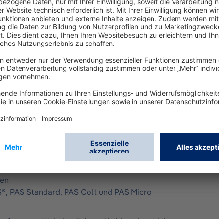
rgt den Anwender durch Überdrucktechnik mit der i
gfestem Kunststoff
hwefelwasserstoff
g mit Atemanschluss
ions-Druckminderer
gen
S®, PAS Standard, PAS Colt und PAS Micro