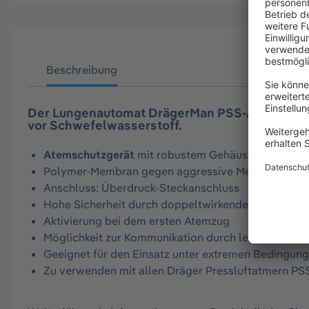
Beschreibung
Der Lungenautomat DrägerMan PSS-A H2S verso
vor Schwefelwasserstoff.
Atemschutzgerät
mit robustem Gehäuse aus schla
Polymer-Membran gegen aggressive Medien wie Sc
Anschluss: Überdruck-Steckanschluss
Hohe Sicherheit durch doppeltwirkende Abkopplun
Aktivierung bei dem ersten Atemzug
Möglichkeit zur Kommunikation durch leisen Präzis
Geeignet für den Einsatz unter extremen Bedingun
Zu verwenden mit allen Dräger Pressluftatmern PS