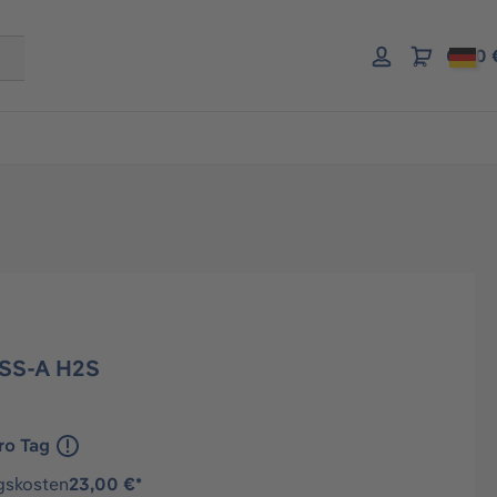
0,00 
SS-A H2S
ro Tag
gskosten
23,00 €*