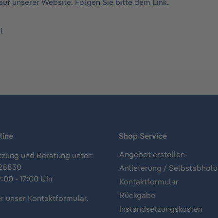
auf unserer Website. Folgen Sie bitte dem
Link
.
l
line
Shop Service
Angebot erstellen
tzung und Beratung unter:
28830
Anlieferung / Selbstabhol
:00 - 17:00 Uhr
Kontaktformular
Rückgabe
r unser
Kontaktformular
.
Instandsetzungskosten