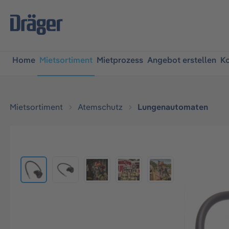
springen
Zur Hauptnavigation springen
Home
Mietsortiment
Mietprozess
Angebot erstellen
Ko
Mietsortiment
Atemschutz
Lungenautomaten
Bildergalerie überspringen