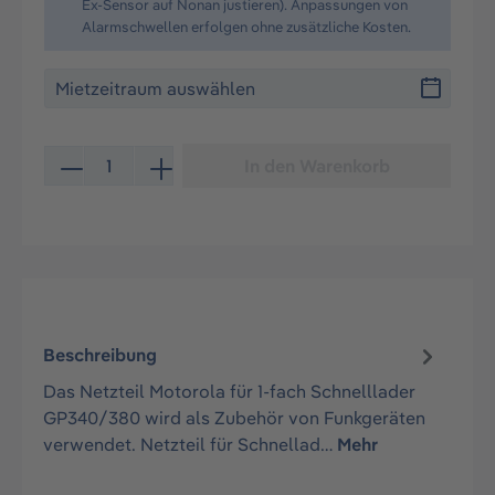
Ex-Sensor auf Nonan justieren). Anpassungen von
Alarmschwellen erfolgen ohne zusätzliche Kosten.
Produkt Anzahl: Gib den gewünschten Wert ein oder be
In den Warenkorb
Beschreibung
Das Netzteil Motorola für 1-fach Schnelllader
GP340/380 wird als Zubehör von Funkgeräten
verwendet. Netzteil für Schnellad…
Mehr