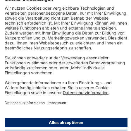
Details
Technology
for Life
Service-Hotline
Shop Service
Informationen
© Dräger Safety AG & Co. KGaA, 2025
* Alle Preise exkl. gesetzl. Mehrwertsteuer zzgl.