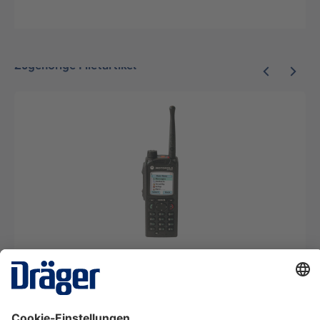
Zugehörige Mietartikel
Funkgerät Motorola GP380 ATEx UHF
SRM03803
Ab 11,79 €* pro Tag