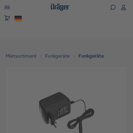
alt springen
Mietsortiment
Funkgeräte
Funkgeräte
Bildergalerie überspringen