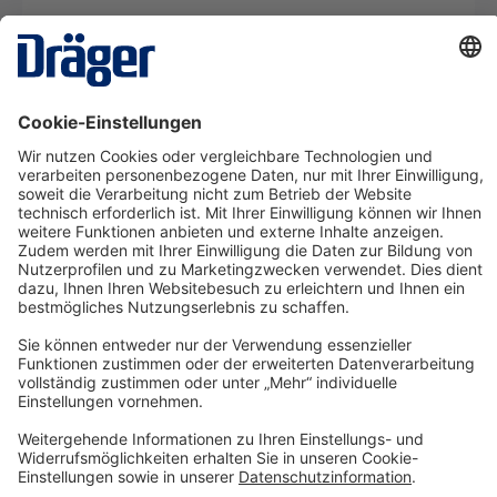
Druckluftschlauchgerät PAS AirPack 1 (1-2
Personen)
SRM03914
Ab 39,23 €* pro Tag
Details
Technology
for Life
Service-Hotline
Shop Service