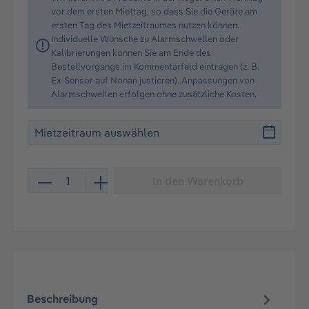
vor dem ersten Miettag, so dass Sie die Geräte am
ersten Tag des Mietzeitraumes nutzen können.
Individuelle Wünsche zu Alarmschwellen oder
Kalibrierungen können Sie am Ende des
Bestellvorgangs im Kommentarfeld eintragen (z. B.
Ex-Sensor auf Nonan justieren). Anpassungen von
Alarmschwellen erfolgen ohne zusätzliche Kosten.
Produkt Anzahl: Gib den gewünschten Wert ein oder be
In den Warenkorb
Beschreibung