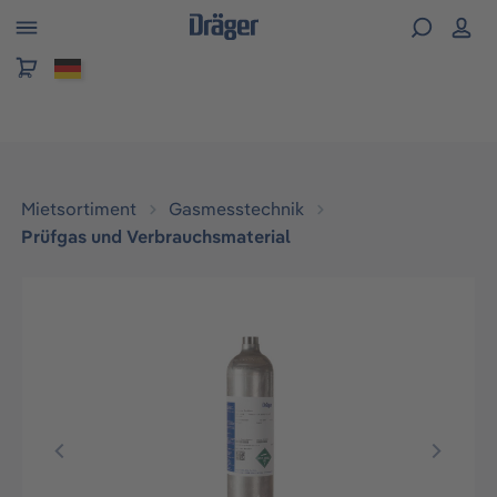
alt springen
Mietsortiment
Gasmesstechnik
Prüfgas und Verbrauchsmaterial
Bildergalerie überspringen