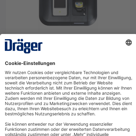
X-dock Set 5300 für die Pac Serie
SRM09205
Ab 22,31 €* pro Tag
Details
Technology
for Life