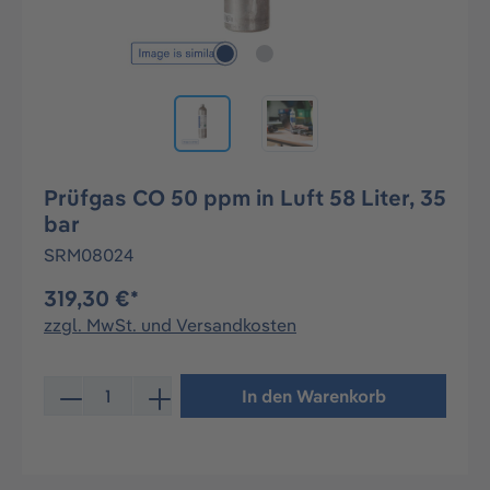
Prüfgas CO 50 ppm in Luft 58 Liter, 35
bar
SRM08024
319,30 €*
zzgl. MwSt. und Versandkosten
Produkt Anzahl: Gib den gewünschten Wert ein oder be
In den Warenkorb