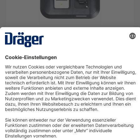
X-dock Set 5300 für die Pac Serie
SRM09205
Ab 22,31 €* pro Tag
Details
Technology
for Life
Service-Hotline