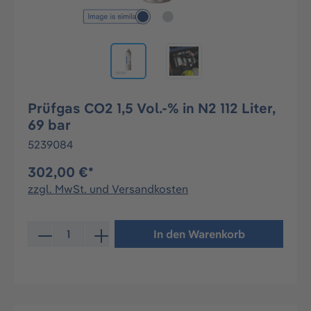
Prüfgas CO2 1,5 Vol.-% in N2 112 Liter,
69 bar
5239084
302,00 €*
zzgl. MwSt. und Versandkosten
Produkt Anzahl: Gib den gewünschten Wert ein oder be
In den Warenkorb