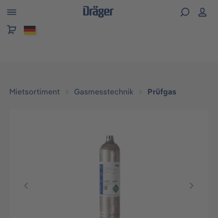
alt springen
Mietsortiment
Gasmesstechnik
Prüfgas
Bildergalerie überspringen