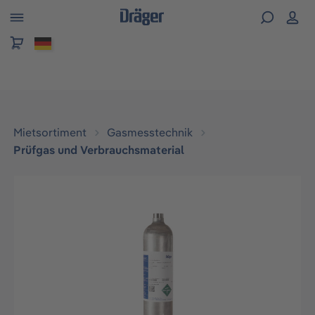
alt springen
Mietsortiment
Gasmesstechnik
Prüfgas und Verbrauchsmaterial
Bildergalerie überspringen