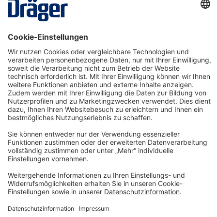
Beschreibung
Prüfgas SO2 2,5 ppm in Luft 58 Liter, 35 bar
Verbrauchsartikel / Kaufartikel 5 ppm in Luft in
einer Einwegflasche aus Alumi…
Mehr
Technology
for Life
Service-Hotline
Shop Service
Informationen