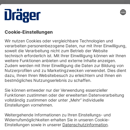
Flexibler Schlauch X-plore 8000, Helme
SRM10519
Ab 0,63 €* pro Tag
Details
Technology
for Life
Service-Hotline
Shop Service