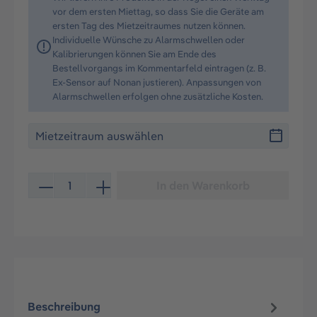
vor dem ersten Miettag, so dass Sie die Geräte am
ersten Tag des Mietzeitraumes nutzen können.
Individuelle Wünsche zu Alarmschwellen oder
Kalibrierungen können Sie am Ende des
Bestellvorgangs im Kommentarfeld eintragen (z. B.
Ex-Sensor auf Nonan justieren). Anpassungen von
Alarmschwellen erfolgen ohne zusätzliche Kosten.
Produkt Anzahl: Gib den gewünschten Wert ein oder be
In den Warenkorb
Beschreibung