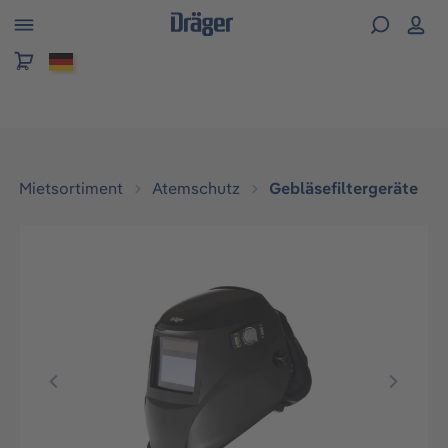
alt springen
Mietsortiment
Atemschutz
Gebläsefiltergeräte
Bildergalerie überspringen