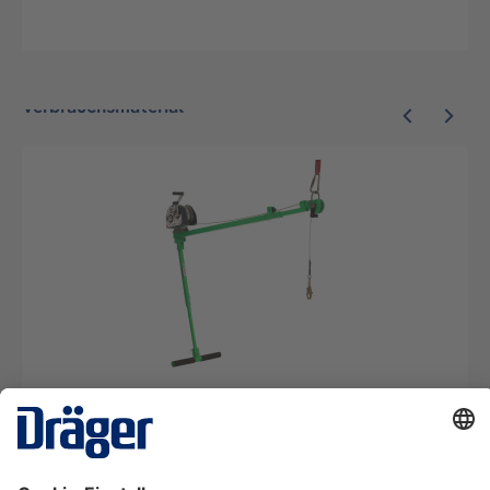
Verbrauchsmaterial
Extremausleger Bornack PM 3500 + Zubehör |
Komplettpaket
KIT36