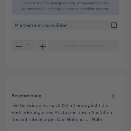
Ex-Sensor auf Nonan justieren). Anpassungen von
Alarmschwellen erfolgen ohne zusätzliche Kosten.
Produkt Anzahl: Gib den gewünschten Wert ein oder be
In den Warenkorb
Beschreibung
Die Seilwinde Bornack (22 m) ermöglicht die
Verhinderung eines Absturzes durch Ausfallen
der Antriebsenergie. Das Höhensic…
Mehr