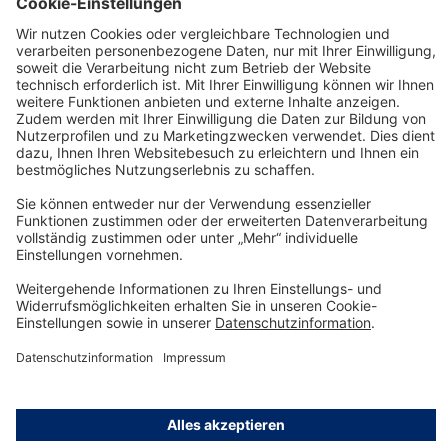
Ab 35,87 €* pro Tag
Details
Technology
for Life
Service-Hotline
Shop Service
Informationen
© Dräger Safety AG & Co. KGaA, 2025