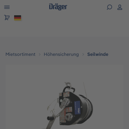
alt springen
Mietsortiment
Höhensicherung
Seilwinde
Bildergalerie überspringen