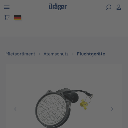
alt springen
Mietsortiment
Atemschutz
Fluchtgeräte
Bildergalerie überspringen