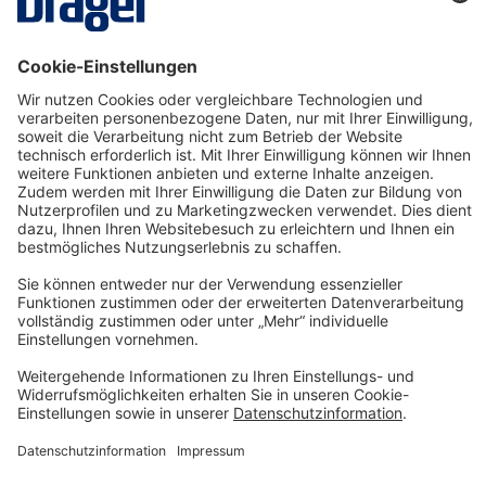
Atemschutz vor plötzlich auftretenden
Industriegasen, wie z.B. Schwefeloxid,
Chlorwass…
Mehr
Technology
for Life
Service-Hotline
Shop Service
Informationen