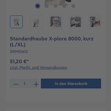
Standardhaube X-plore 8000, kurz
(L/XL)
SRM10612
51,20 €*
zzgl. MwSt. und Versandkosten
Produkt Anzahl: Gib den gewünschten Wert ein oder be
In den Warenkorb