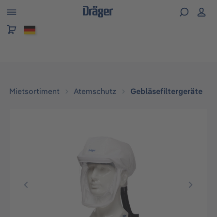
alt springen
Mietsortiment
Atemschutz
Gebläsefiltergeräte
Bildergalerie überspringen