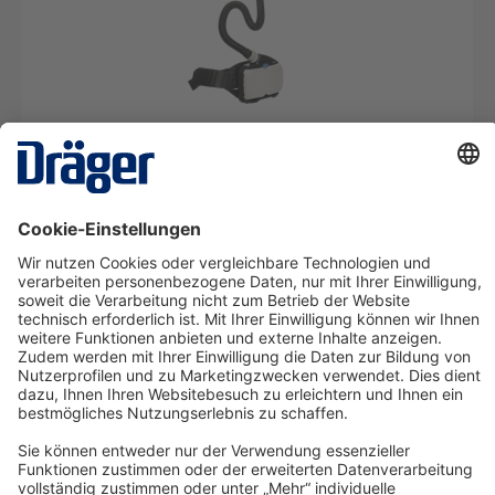
Gebläsefiltergerät X-plore 8500 Komplettpaket
mit Maske
KIT13
Ab 12,44 €* pro Tag
Details
Technology
for Life