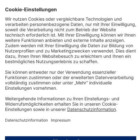
8000 (Ex) Serie Lädt einen leeren Akku in ca. vi…
Mehr
Technology
for Life
Service-Hotline
Shop Service
Informationen