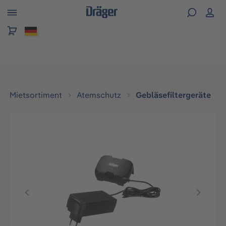
alt springen
Mietsortiment
Atemschutz
Gebläsefiltergeräte
Bildergalerie überspringen