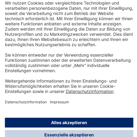
Technology
for Life
Service-Hotline
Shop Service
Informationen
© Dräger Safety AG & Co. KGaA, 2025
* Alle Preise exkl. gesetzl. Mehrwertsteuer zzgl.