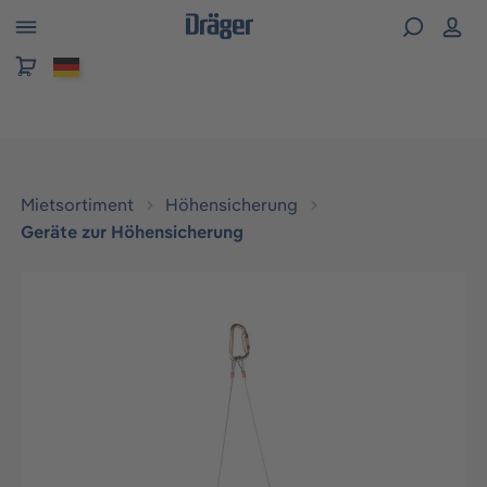
alt springen
Mietsortiment
Höhensicherung
Geräte zur Höhensicherung
Bildergalerie überspringen