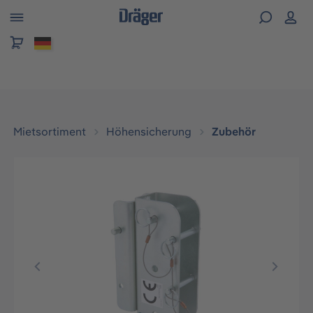
alt springen
Mietsortiment
Höhensicherung
Zubehör
Bildergalerie überspringen