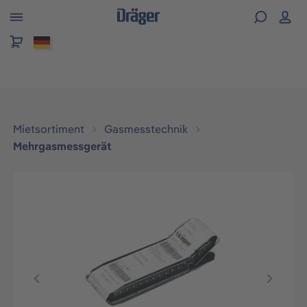
alt springen
Mietsortiment
Gasmesstechnik
Mehrgasmessgerät
Bildergalerie überspringen