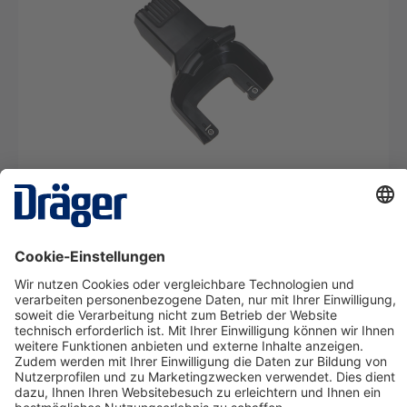
Coupler X-act 7000
SRM15458
Ab 1,55 €* pro Tag
Details