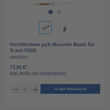
Vorröhrchen ppb-Booster Basic für
X-act 7000
SRM15953
72,10 €*
zzgl. MwSt. und Versandkosten
Produkt Anzahl: Gib den gewünschten Wert ein oder be
In den Warenkorb