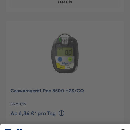
Details
Gaswarngerät Pac 8500 H2S/CO
SRM11919
Ab 6,36 €* pro Tag
Details