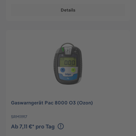
Details
Gaswarngerät Pac 8000 O3 (Ozon)
SRM11917
Ab 7,11 €* pro Tag