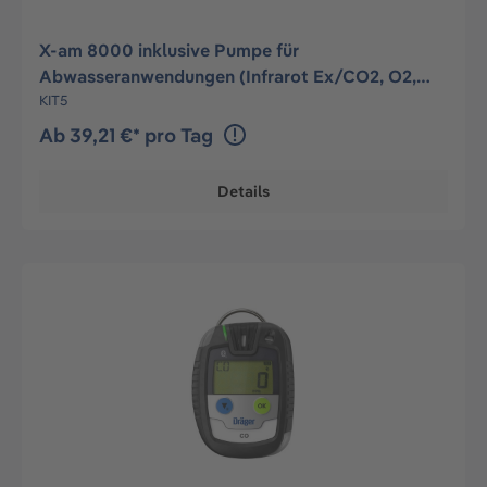
X-am 8000 inklusive Pumpe für
Abwasseranwendungen (Infrarot Ex/CO2, O2,
CO, H2S)
KIT5
Ab 39,21 €* pro Tag
Details