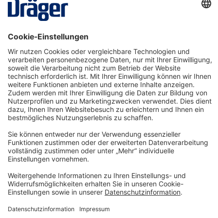
1
2
3
4
5
Technology
for Life
Service-Hotline
Shop Service
Informationen
© Dräger Safety AG & Co. KGaA, 2025
* Alle Preise exkl. gesetzl. Mehrwertsteuer zzgl.