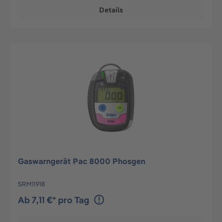
Details
Gaswarngerät Pac 8000 Phosgen
SRM11918
Ab 7,11 €* pro Tag