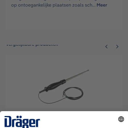
op ontoegankelijke plaatsen zoals sch…
Meer
Vergelijkbare producten
telescoopsonde Dräger 100