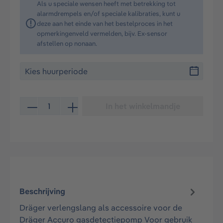
Als u speciale wensen heeft met betrekking tot
alarmdrempels en/of speciale kalibraties, kunt u
deze aan het einde van het bestelproces in het
opmerkingenveld vermelden, bijv. Ex-sensor
afstellen op nonaan.
Producthoeveelheid: Voer de gewenste hoeveelheid in 
In het winkelmandje
Beschrijving
Dräger verlengslang als accessoire voor de
Dräger Accuro gasdetectiepomp Voor gebruik