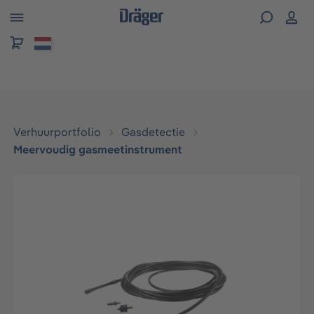
hoofdinhoud
Verhuurportfolio
Gasdetectie
Meervoudig gasmeetinstrument
Afbeeldingengalerij overslaan