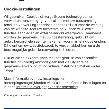
SRM06278
Van € 1,49* per dag
Details
Technologie
voor het leven
Service-Hotline
Shop Service
Informatie over