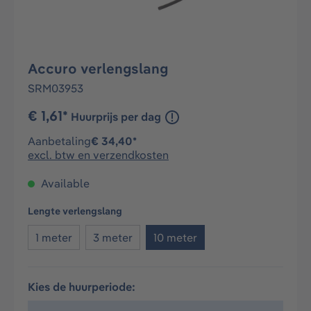
Accuro verlengslang
SRM03953
€ 1,61*
Huurprijs per dag
Aanbetaling
€ 34,40*
excl. btw en verzendkosten
Available
Selecteer
Lengte verlengslang
1 meter
3 meter
10 meter
Kies de huurperiode: