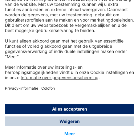
vergelijking met het kopen ervan?
Technologie
voor het leven
Service-Hotline
Shop Service
Informatie over
© Dräger Safety AG & Co. KGaA, 2025
* Alle prijzen excl. btw plus
verzendkosten
en eventuele
bezorgkosten, tenzij anders vermeld.