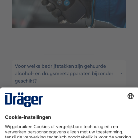
Voor welke bedrijfstakken zijn gehuurde
alcohol- en drugsmeetapparaten bijzonder
geschikt?
Wat zijn de wettelijke vereisten voor het
gebruik van alcohol- en
drugsmeetinstrumenten?
Wat zijn de voordelen van het huren van
alcohol- en drugsmeetapparatuur in