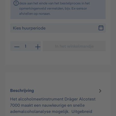
deze aan het einde van het bestelproces in het
opmerkingenveld vermelden, bijv. Ex-sensor
afstellen op nonaan.
Producthoeveelheid: Voer de gewenste hoeveelheid in 
In het winkelmandje
Beschrijving
Het alcoholmeetinstrument Dräger Alcotest
7000 maakt een nauwkeurige en snelle
ademalcoholanalyse mogelijk. Uitgebreid