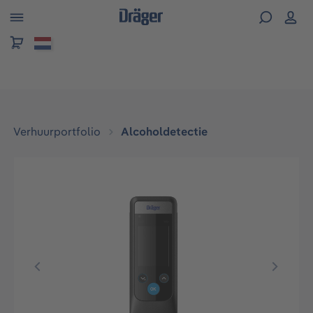
hoofdinhoud
Verhuurportfolio
Alcoholdetectie
Afbeeldingengalerij overslaan