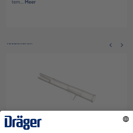
tem…
Meer
Toebehoren
Mondstukjes (100 stuks) voor Dräger Alcotest