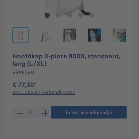
Hoofdkap X-plore 8000, standaard,
lang (L/XL)
SRM10613
€ 77,30*
excl. btw en verzendkosten
Producthoeveelheid: Voer de gewenste hoeveelheid in 
In het winkelmandje