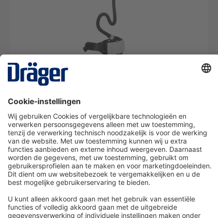
Aanblaasfilterunit X-plore 8500 compleet pakket
met masker
KIT13
Van € 12,44* per dag
Details
Technologie
voor het leven