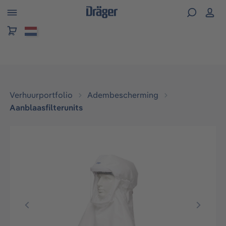
hoofdinhoud
Verhuurportfolio
Adembescherming
Aanblaasfilterunits
Afbeeldingengalerij overslaan