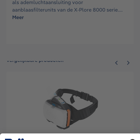
als ademluchtaansluiting voor
aanblaasfilterunits van de X-Plore 8000 serie.…
Meer
Vergelijkbare producten