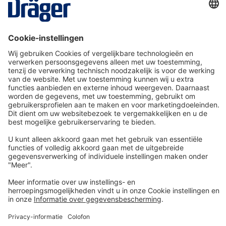
Aanblaasfilterunit X-plore 8700 (Ex) compleet
pakket met helm
KIT65
Van € 14,92* per dag
Details
Technologie
voor het leven
Service-Hotline
Shop Service
Informatie over