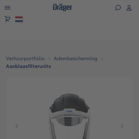
hoofdinhoud
Verhuurportfolio
Adembescherming
Aanblaasfilterunits
Afbeeldingengalerij overslaan