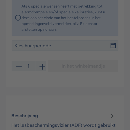
Als u speciale wensen heeft met betrekking tot
alarmdrempels en/of speciale kalibraties, kunt u
deze aan het einde van het bestelproces in het
opmerkingenveld vermelden, bijv. Ex-sensor
afstellen op nonaan.
Producthoeveelheid: Voer de gewenste hoeveelheid in 
In het winkelmandje
Beschrijving
Het lasbeschermingsvizier (ADF) wordt gebruikt