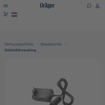
hoofdinhoud
Verhuurportfolio
Gasdetectie
Gebiedsbewaking
Afbeeldingengalerij overslaan