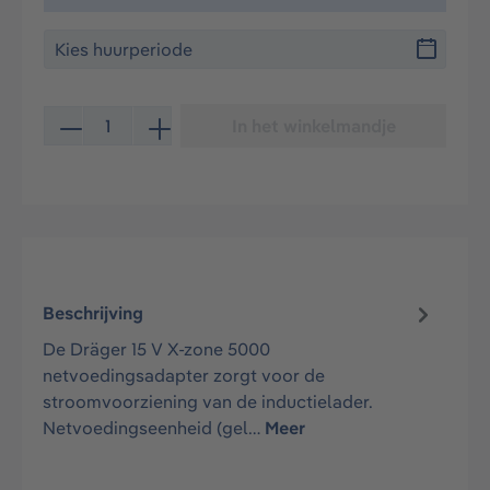
Producthoeveelheid: Voer de gewenste hoeveelheid in 
In het winkelmandje
Beschrijving
De Dräger 15 V X-zone 5000
netvoedingsadapter zorgt voor de
stroomvoorziening van de inductielader.
Netvoedingseenheid (gel…
Meer