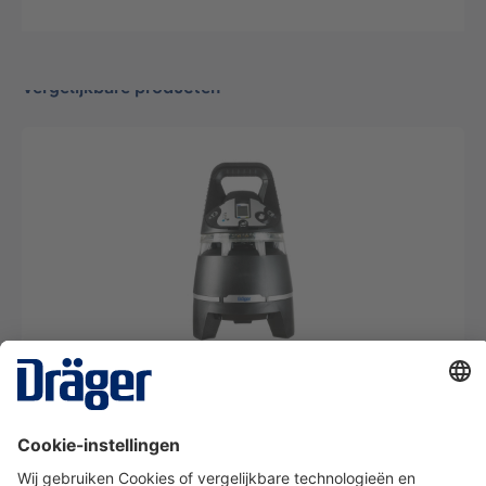
Vergelijkbare producten
X-zone 5500 gebiedsbewaking 868 MHZ/24 AH
(zonder gaswaarschuwingsinstrument)
KIT69
Van € 36,61* per dag