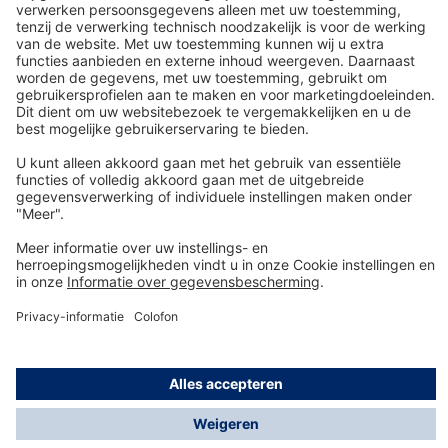
Details
Technologie
voor het leven
Service-Hotline
Shop Service
Informatie over
© Dräger Safety AG & Co. KGaA, 2025
* Alle prijzen excl. btw plus
verzendkosten
en eventuele