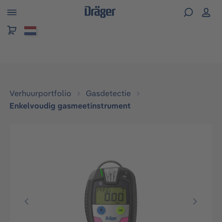
hoofdinhoud
Verhuurportfolio
Gasdetectie
Enkelvoudig gasmeetinstrument
Afbeeldingengalerij overslaan