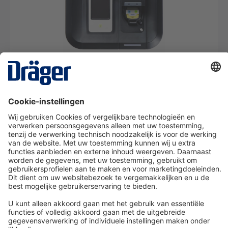
X-dock Set 5300 voor de Pac-serie
SRM09205
Van € 22,31* per dag
Details
Technologie
voor het leven