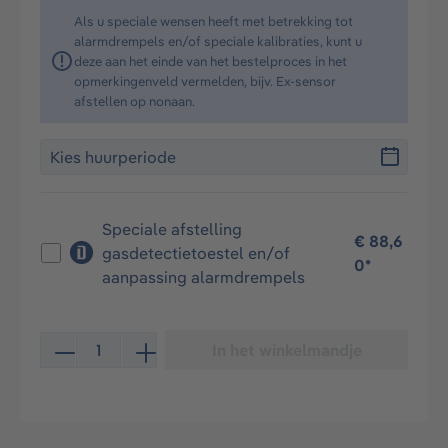
Als u speciale wensen heeft met betrekking tot
alarmdrempels en/of speciale kalibraties, kunt u
deze aan het einde van het bestelproces in het
opmerkingenveld vermelden, bijv. Ex-sensor
afstellen op nonaan.
Speciale afstelling
€ 88,6
gasdetectietoestel en/of
0*
aanpassing alarmdrempels
Producthoeveelheid: Voer de gewenste hoeveelheid in 
In het winkelmandje