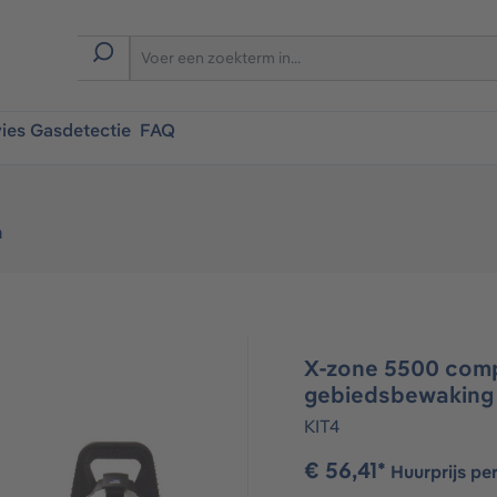
ies Gasdetectie
FAQ
n
X-zone 5500 comp
gebiedsbewaking
KIT4
€ 56,41*
Huurprijs pe