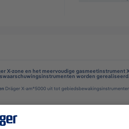
er X-zone en het meervoudige gasmeetinstrument X
gaswaarschuwingsinstrumenten worden gerealiseerd
ten
Dräger X-am®5000 uit tot gebiedsbewakingsinstrumente
r X-zone 5500 pomp 868 MHZ/24 AH
)