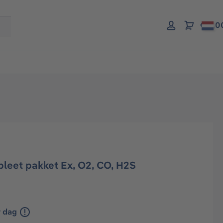
€ 0,0
leet pakket Ex, O2, CO, H2S
r dag