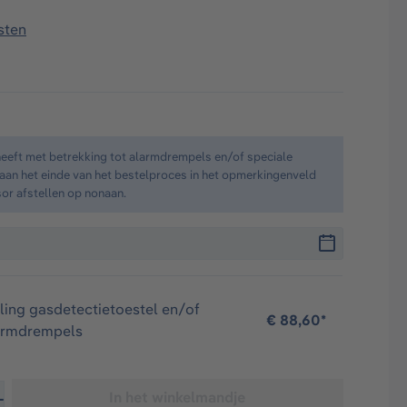
sten
heeft met betrekking tot alarmdrempels en/of speciale
e aan het einde van het bestelproces in het opmerkingenveld
sor afstellen op nonaan.
lling gasdetectietoestel en/of
€ 88,60*
larmdrempels
er de gewenste hoeveelheid in of gebruik de knoppen om de
In het winkelmandje