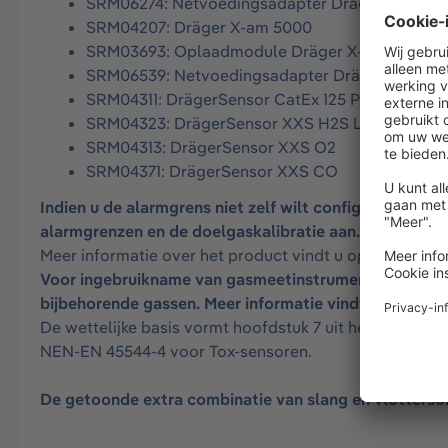
SRM06274: Netvoedingsadapter Dräger X-zone 
SRM04207: Dräger X-am 5000
SRM03693: Oplaadmodule Dräger X-am 1/2/5x
SRM06539: Netvoedingsadapter Dräger 12 V/1,2 
SRM04311: DrägerSensor CatEx 125 PR
SRM04323: DrägerSensor XXS H2S LC
SRM04313: DrägerSensor XXS O2
SRM04371: DrägerSensor XXS CO
Indien u de alarmgrens niet zelf wilt configureren en
alarmgrenzen en de doelgaskalibratie aan.
Meer informatie over het product vindt u op onze webs
Voor ingebruikname van gasmeetinstrumenten dient er
bijbehorende gassen.
Meer informatie vindt u
hier.
De wettelijke basis vormt hoofdstuk 7 uit het Arbobes
NEN-EN 45544-4 voor Tox-sensoren.
De getoonde extra combinatie van slang en vlottersond