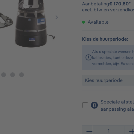
Aanbetaling
€ 170,80*
excl. btw en verzendko
Available
Kies de huurperiode:
Als u speciale wensen 
kalibraties, kunt u dez
vermelden, bijv. Ex-sen
Speciale afste
aanpassing a
Producthoeveelheid: Vo