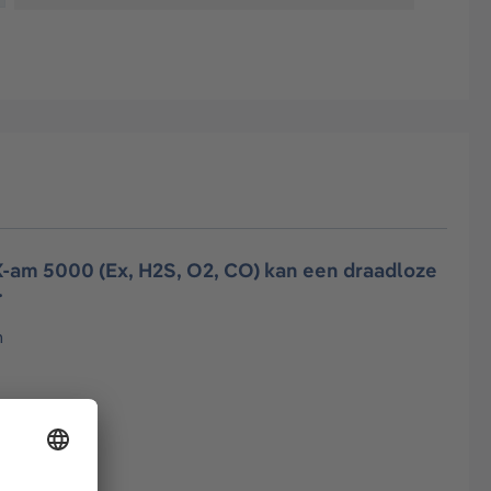
-am 5000 (Ex, H2S, O2, CO) kan een draadloze
.
n