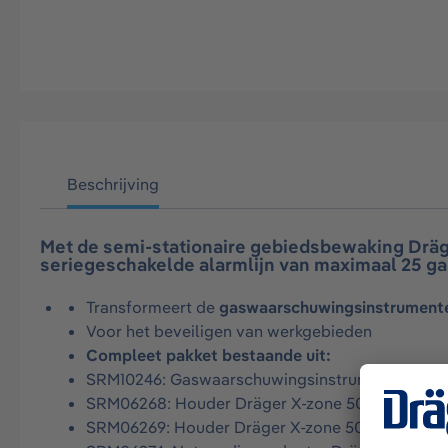
Beschrijving
Met de semi-stationaire gebiedsbewaking Dräg
seriegeschakelde alarmlijn van maximaal 25 
Transformeert de
gaswaarschuwingsinstrumen
Voor het beveiligen van werkgebieden
Compleet pakket bestaande uit:
SRM10246: Gaswaarschuwingsinstrument Dräge
SRM06268: Houder Dräger X-zone 5000 (diffusie
SRM06269: Houder Dräger X-zone 5000 (pomp)