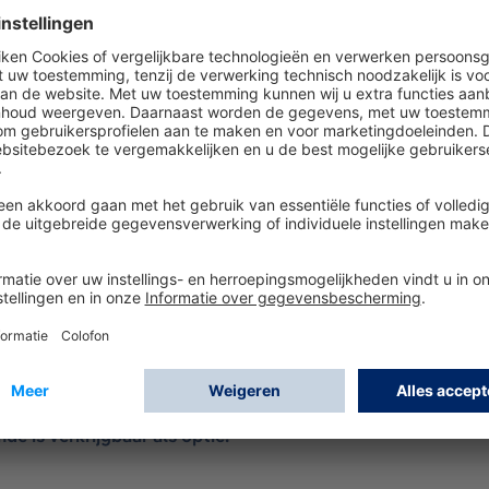
5000 15 V
00
A (voor 1 X-am 7000 of 2 X-am 2/5x00)
/of de Ex-sensor wilt aanpassen, geef dan aan het einde va
ite. Volg de
link
.
 een functiecontrole (bumptest) uitgevoerd te worden met 
luit. De functiecontrolevoorschriften zijn beschreven in de
e is verkrijgbaar als optie.