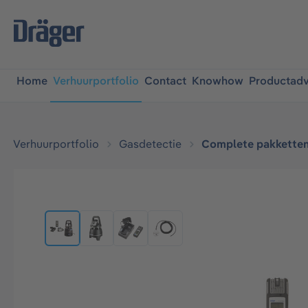
oekopdracht
Ga naar de hoofdnavigatie
Home
Verhuurportfolio
Contact
Knowhow
Productadv
Verhuurportfolio
Gasdetectie
Complete pakkette
Afbeeldingengalerij overslaan