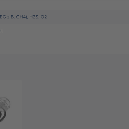
UEG z.B. CH4)
, H2S
, O2
el