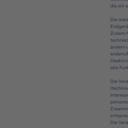
die wir 
Die meis
Endgerät
Zudem ha
technisc
ändern u
widerruf
Deaktivi
alle Fun
Die Ver
(technis
Interess
persone
Zusammen
entsprec
Die Ver