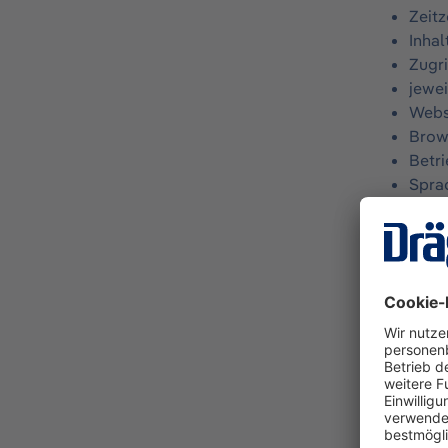
Zeit
Inhal
Zugr
jewe
Webs
Brow
Betr
Spra
Die Vera
Wahrung 
Zeitrau
1.2 Coo
Um unse
Unterneh
automati