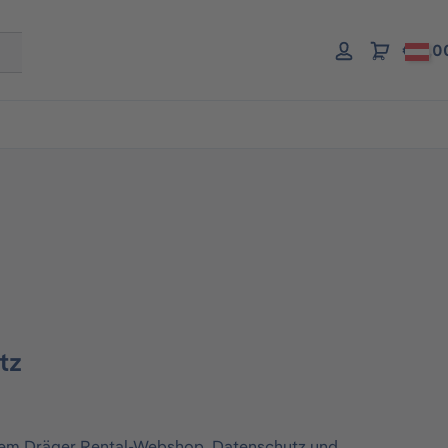
€ 0,0
utz
serem Dräger Rental-Webshop. Datenschutz und