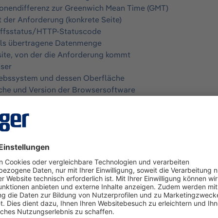
zonendifferenz zur Greenwich Mean Time (GMT)
t der Anforderung (konkrete Seite)
iffsstatus/HTTP-Statuscode
ils übertragene Datenmenge
ite, von der die Anforderung kommt
ser
iebssystem und dessen Oberfläche
che und Version der Browsersoftware
rbeitung erfolgt – für Nutzer aus der Europäischen Union – a
unseres berechtigten Interesses am störungsfreien Betrieb
m von 14 Tagen gespeichert und danach automatisch gelösch
kies und ähnliche Technologien sowie Cookie-Einstellungen
r Angebot so nutzerfreundlich wie möglich zu gestalten, ve
men auch, sog. Cookies und ähnliche Technologien. Cookies 
sch erstellt und die auf Ihrem Endgerät (z.B. Laptop) gesp