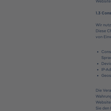
Website
1.3 Con
Wir nut
Diese C
von Einw
Conse
Spra
Devi
IP-A
Geos
Die Vera
Wahrung
Website
Sie den