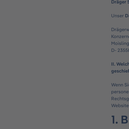
Dräger 
Unser
D
Drägerw
Konzern
Moisling
D- 2355
II. Wel
geschie
Wenn Si
persone
Rechtsg
Website
1. 