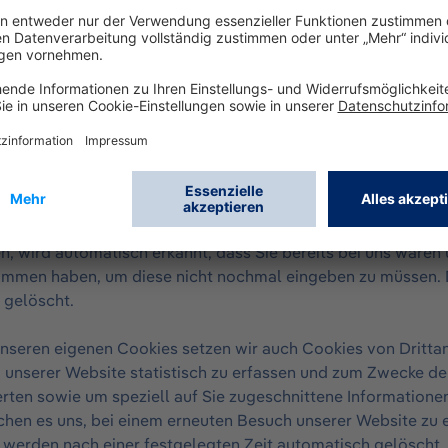
Cookie werden Informationen abgelegt, die sich jeweils im
 ergeben. Dies bedeutet jedoch nicht, dass wir dadurch unmit
 von Cookies dient dazu, die Nutzung unserer Angebote für 
n. So setzen wir z.B. sog. Session-Cookies ein, um zu erkenn
haben. Damit können Sie beispielsweise auch einzelne Produk
rb legen, ohne dass Sie hierfür ein Kundenkonto anlegen bz
-Cookies werden nach Verlassen unserer Website automatis
hinaus setzen wir ebenfalls zum Zweck der Benutzerfreundlic
ten festgelegten Zeitraum auf Ihrem Endgerät gespeichert 
, wird automatisch erkannt, dass Sie bereits bei uns waren
mmen haben, um diese nicht nochmal eingeben zu müssen. 
 gelöscht.
seren eigenen Cookies setzen wir auch Cookies von Drittanb
 unserer Website statistisch zu erfassen und zum Zwecke de
rten sowie um speziell auf Sie zugeschnittene Information
hen es uns, bei einem erneuten Besuch unserer Website zu e
werden nach einer festgelegten Zeit automatisch gelöscht. D