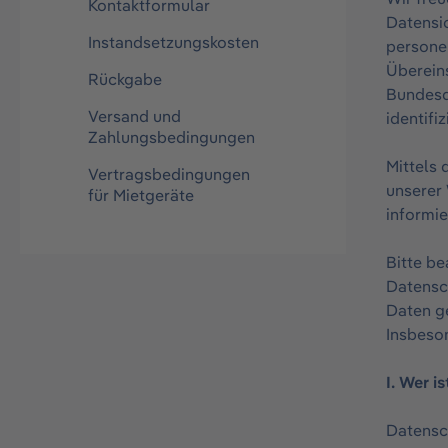
Kontaktformular
Datensic
Instandsetzungskosten
persone
Überein
Rückgabe
Bundesd
Versand und
identifi
Zahlungsbedingungen
Mittels
Vertragsbedingungen
unserer
für Mietgeräte
informie
Bitte be
Datensc
Daten ge
Insbeso
I. Wer 
Datensc