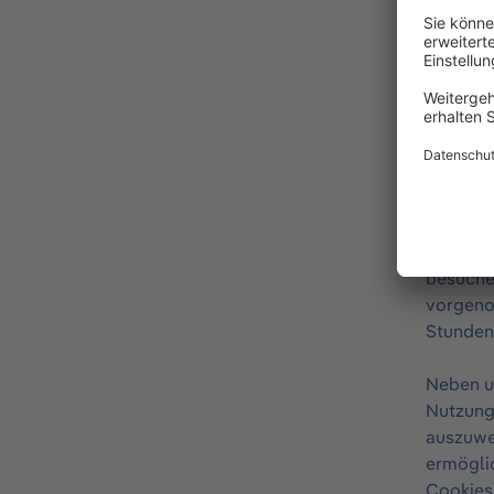
In dem 
Endgerät
Einsatz
gestalte
besucht 
Warenko
Session
Darüber 
bestimm
besuchen
vorgeno
Stunden
Neben un
Nutzung
auszuwe
ermöglic
Cookies 