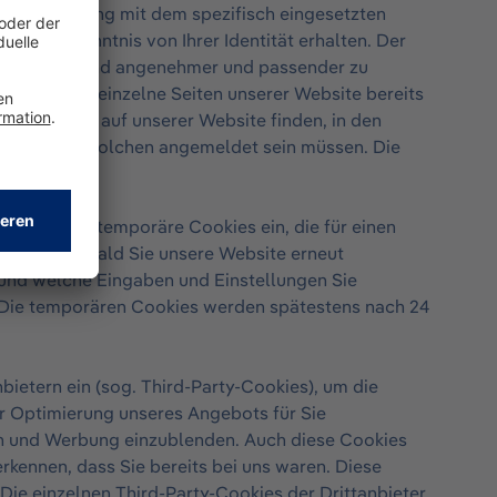
 Zusammenhang mit dem spezifisch eingesetzten
telbar Kenntnis von Ihrer Identität erhalten. Der
Sie fortlaufend angenehmer und passender zu
en, dass Sie einzelne Seiten unserer Website bereits
te, die Sie auf unserer Website finden, in den
w. in einem solchen angemeldet sein müssen. Die
ch gelöscht.
hkeit sog. temporäre Cookies ein, die für einen
werden. Sobald Sie unsere Website erneut
 und welche Eingaben und Einstellungen Sie
Die temporären Cookies werden spätestens nach 24
ietern ein (sog. Third-Party-Cookies), um die
r Optimierung unseres Angebots für Sie
en und Werbung einzublenden. Auch diese Cookies
rkennen, dass Sie bereits bei uns waren. Diese
ie einzelnen Third-Party-Cookies der Drittanbieter,