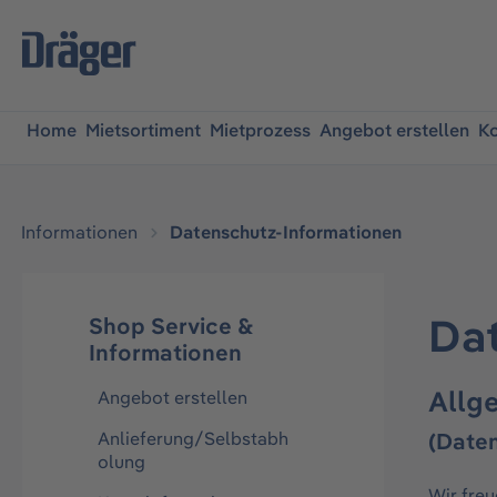
springen
Zur Hauptnavigation springen
Home
Mietsortiment
Mietprozess
Angebot erstellen
Ko
Informationen
Datenschutz-Informationen
Da
Shop Service &
Informationen
Allg
Angebot erstellen
Anlieferung/Selbstabh
(Date
olung
Wir fre