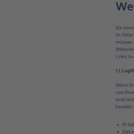
We
Sie kön
im Fall
müssen w
Website
Links zu
1.1 Logfi
Wenn Si
von Ihne
sind tec
handelt 
IP-A
Datu