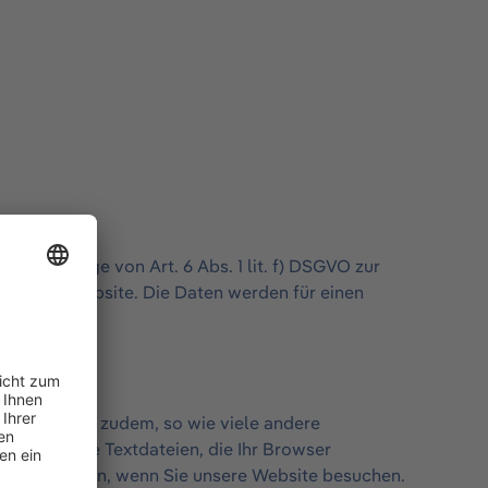
uf Grundlage von Art. 6 Abs. 1 lit. f) DSGVO zur
 unserer Website. Die Daten werden für einen
t.
rwenden wir zudem, so wie viele andere
sind kleine Textdateien, die Ihr Browser
eichert werden, wenn Sie unsere Website besuchen.