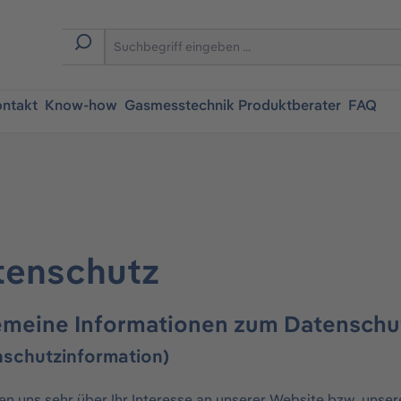
ntakt
Know-how
Gasmesstechnik Produktberater
FAQ
tenschutz
emeine Informationen zum Datensch
nschutzinformation)
uen uns sehr über Ihr Interesse an unserer Website bzw. un