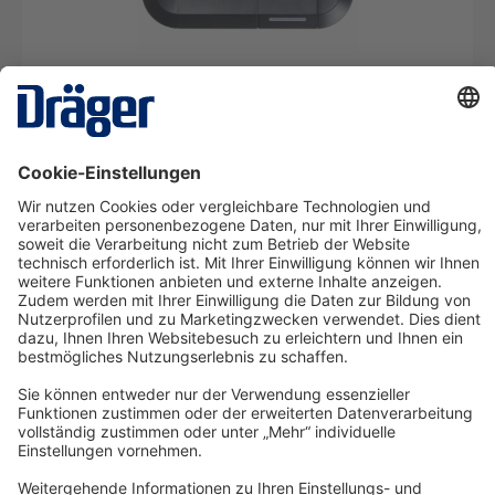
X-dock Set 5300 für die Pac Serie
SRM09205
Ab 22,31 €* pro Tag
Details
Technology
for Life
Service-Hotline
Shop Service