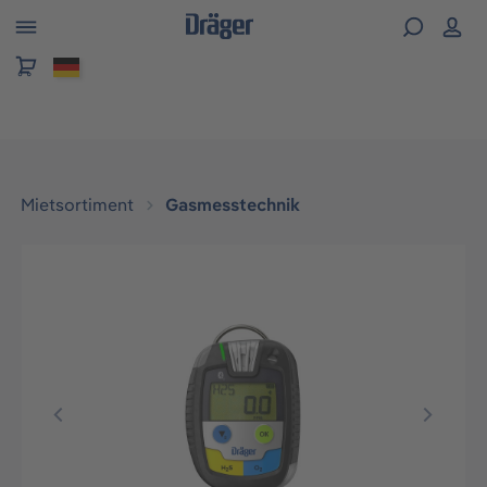
alt springen
Mietsortiment
Gasmesstechnik
Bildergalerie überspringen