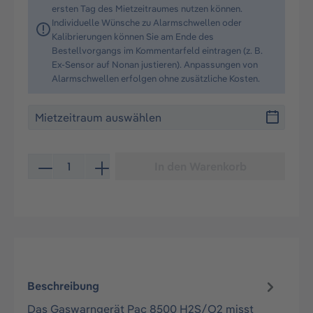
ersten Tag des Mietzeitraumes nutzen können.
Individuelle Wünsche zu Alarmschwellen oder
Kalibrierungen können Sie am Ende des
Bestellvorgangs im Kommentarfeld eintragen (z. B.
Ex-Sensor auf Nonan justieren). Anpassungen von
Alarmschwellen erfolgen ohne zusätzliche Kosten.
Produkt Anzahl: Gib den gewünschten Wert ein oder be
In den Warenkorb
Beschreibung
Das Gaswarngerät Pac 8500 H2S/O2 misst