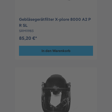
Gebläsegerätfilter X-plore 8000 A2 P
R SL
SRM11983
85,20 €*
In den Warenkorb