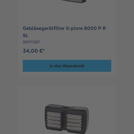
Gebläsegerätfilter X-plore 8000 P R
SL
SRM11287
34,00 €*
In den Warenkorb