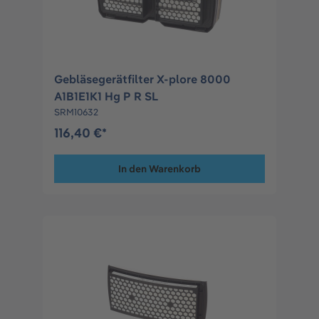
Gebläsegerätfilter X-plore 8000
A1B1E1K1 Hg P R SL
SRM10632
116,40 €*
In den Warenkorb