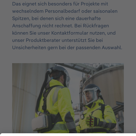
Das eignet sich besonders für Projekte mit
wechselndem Personalbedarf oder saisonalen
Spitzen, bei denen sich eine dauerhafte
Anschaffung nicht rechnet. Bei Rückfragen
können Sie unser
Kontaktformular
nutzen, und
unser
Produktberater
unterstützt Sie bei
Unsicherheiten gern bei der passenden Auswahl.