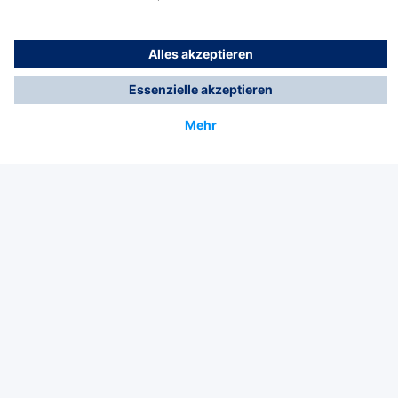
Kann ich Gebläsefiltergeräte auch nur für
kurze Zeit mieten?
Miete
Worauf sollte ich bei der Auswahl achten?
Technology
for Life
Service-Hotline
Shop Service
Informationen
© Dräger Safety AG & Co. KGaA, 2025